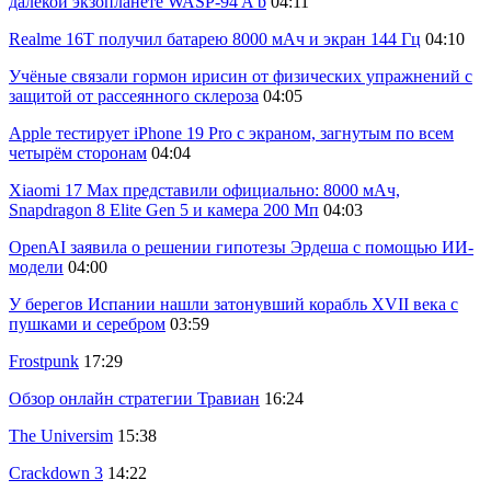
далёкой экзопланете WASP-94 A b
04:11
Realme 16T получил батарею 8000 мАч и экран 144 Гц
04:10
Учёные связали гормон ирисин от физических упражнений с
защитой от рассеянного склероза
04:05
Apple тестирует iPhone 19 Pro с экраном, загнутым по всем
четырём сторонам
04:04
Xiaomi 17 Max представили официально: 8000 мАч,
Snapdragon 8 Elite Gen 5 и камера 200 Мп
04:03
OpenAI заявила о решении гипотезы Эрдеша с помощью ИИ-
модели
04:00
У берегов Испании нашли затонувший корабль XVII века с
пушками и серебром
03:59
Frostpunk
17:29
Обзор онлайн стратегии Травиан
16:24
The Universim
15:38
Crackdown 3
14:22