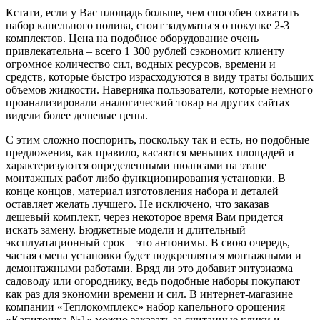
Кстати, если у Вас площадь больше, чем способен охватить
набор капельного полива, стоит задуматься о покупке 2-3
комплектов. Цена на подобное оборудование очень
привлекательна – всего 1 300 рублей сэкономит клиенту
огромное количество сил, водных ресурсов, времени и
средств, которые быстро израсходуются в виду траты больших
объемов жидкости. Наверняка пользователи, которые немного
проанализировали аналогический товар на других сайтах
видели более дешевые цены.
С этим сложно поспорить, поскольку так и есть, но подобные
предложения, как правило, касаются меньших площадей и
характеризуются определенными нюансами на этапе
монтажных работ либо функционирования установки. В
конце концов, материал изготовления набора и деталей
оставляет желать лучшего. Не исключено, что заказав
дешевый комплект, через некоторое время Вам придется
искать замену. Бюджетные модели и длительный
эксплуатационный срок – это антонимы. В свою очередь,
частая смена установки будет подкрепляться монтажными и
демонтажными работами. Вряд ли это добавит энтузиазма
садоводу или огороднику, ведь подобные наборы покупают
как раз для экономии времени и сил. В интернет-магазине
компании «Теплокомплекс» набор капельного орошения
«Капитошка №1» можно заказать за считанные клики и