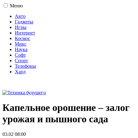
Меню
Авто
Гаджеты
Игры
Интернет
Космос
Микс
Наука
Софт
Спорт
Телефоны
Хард
16+
Капельное орошение – залог
урожая и пышного сада
03.02 08:00