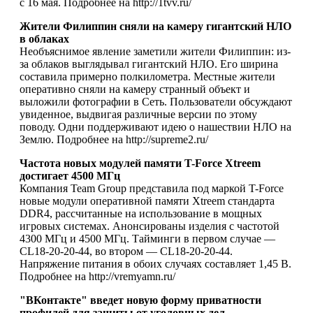
с 16 мая. Подробнее на http://1tvv.ru/
Жители Филиппин сняли на камеру гигантский НЛО
в облаках
Необъяснимое явление заметили жители Филиппин: из-
за облаков выглядывал гигантский НЛО. Его ширина
составила примерно полкилометра. Местные жители
оперативно сняли на камеру странный объект и
выложили фотографии в Сеть. Пользователи обсуждают
увиденное, выдвигая различные версии по этому
поводу. Одни поддерживают идею о нашествии НЛО на
Землю. Подробнее на http://supreme2.ru/
Частота новых модулей памяти T-Force Xtreem
достигает 4500 МГц
Компания Team Group представила под маркой T-Force
новые модули оперативной памяти Xtreem стандарта
DDR4, рассчитанные на использование в мощных
игровых системах. Анонсированы изделия с частотой
4300 МГц и 4500 МГц. Тайминги в первом случае —
CL18-20-20-44, во втором — CL18-20-20-44.
Напряжение питания в обоих случаях составляет 1,45 В.
Подробнее на http://vremyamn.ru/
"ВКонтакте" введет новую форму приватности
профилей для защиты от уголовных дел