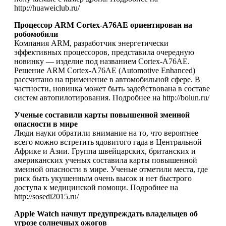
http://huaweiclub.ru/
Процессор ARM Cortex-A76AE ориентирован на
робомобили
Компания ARM, разработчик энергетически
эффективных процессоров, представила очередную
новинку — изделие под названием Cortex-A76AE.
Решение ARM Cortex-A76AE (Automotive Enhanced)
рассчитано на применение в автомобильной сфере. В
частности, новинка может быть задействована в составе
систем автопилотирования. Подробнее на http://bolun.ru/
Ученые составили карты повышенной змеиной
опасности в мире
Люди науки обратили внимание на то, что вероятнее
всего можно встретить ядовитого гада в Центральной
Африке и Азии. Группа швейцарских, британских и
американских ученых составила карты повышенной
змеиной опасности в мире. Ученые отметили места, где
риск быть укушенным очень высок и нет быстрого
доступа к медицинской помощи. Подробнее на
http://sosedi2015.ru/
Apple Watch начнут предупреждать владельцев об
угрозе солнечных ожогов