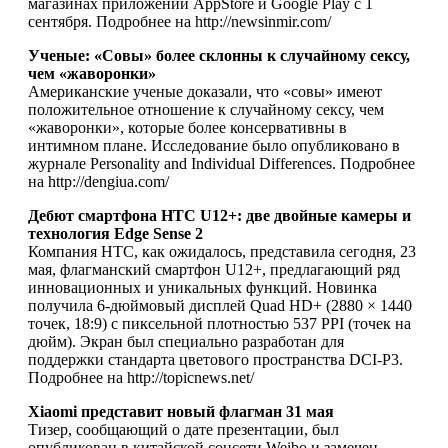
магазинах приложений AppStore и Google Play с 1
сентября. Подробнее на http://newsinmir.com/
Ученые: «Совы» более склонны к случайному сексу,
чем «жаворонки»
Американские ученые доказали, что «совы» имеют
положительное отношение к случайному сексу, чем
«жаворонки», которые более консервативны в
интимном плане. Исследование было опубликовано в
журнале Personality and Individual Differences. Подробнее
на http://dengiua.com/
Дебют смартфона HTC U12+: две двойные камеры и
технология Edge Sense 2
Компания HTC, как ожидалось, представила сегодня, 23
мая, флагманский смартфон U12+, предлагающий ряд
инновационных и уникальных функций. Новинка
получила 6-дюймовый дисплей Quad HD+ (2880 × 1440
точек, 18:9) с пиксельной плотностью 537 PPI (точек на
дюйм). Экран был специально разработан для
поддержки стандарта цветового пространства DCI-P3.
Подробнее на http://topicnews.net/
Xiaomi представит новый флагман 31 мая
Тизер, сообщающий о дате презентации, был
опубликован в китайской соцсети Weibo и замечен