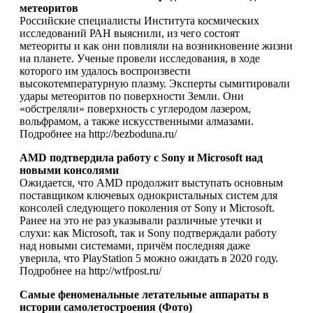
метеоритов
Российские специалисты Института космических
исследований РАН выяснили, из чего состоят
метеориты и как они повлияли на возникновение жизни
на планете. Ученые провели исследования, в ходе
которого им удалось воспроизвести
высокотемпературную плазму. Эксперты сымитировали
удары метеоритов по поверхности Земли. Они
«обстреляли» поверхность с углеродом лазером,
вольфрамом, а также искусственными алмазами.
Подробнее на http://bezboduna.ru/
AMD подтвердила работу с Sony и Microsoft над
новыми консолями
Ожидается, что AMD продолжит выступать основным
поставщиком ключевых однокристальных систем для
консолей следующего поколения от Sony и Microsoft.
Ранее на это не раз указывали различные утечки и
слухи: как Microsoft, так и Sony подтверждали работу
над новыми системами, причём последняя даже
уверила, что PlayStation 5 можно ожидать в 2020 году.
Подробнее на http://wtfpost.ru/
Самые феноменальные летательные аппараты в
истории самолетостроения (Фото)