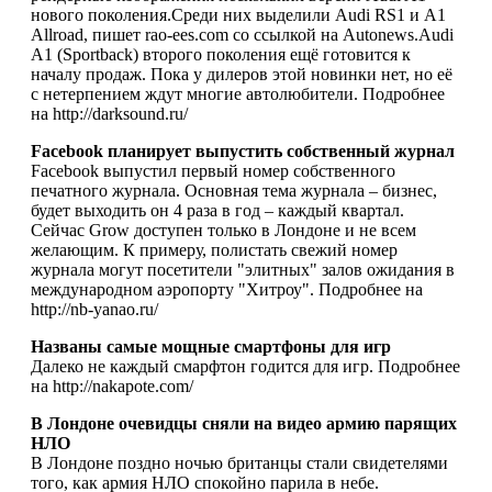
нового поколения.Среди них выделили Audi RS1 и A1
Allroad, пишет rao-ees.com со ссылкой на Autonews.Audi
A1 (Sportback) второго поколения ещё готовится к
началу продаж. Пока у дилеров этой новинки нет, но её
с нетерпением ждут многие автолюбители. Подробнее
на http://darksound.ru/
Facebook планирует выпустить собственный журнал
Facebook выпустил первый номер собственного
печатного журнала. Основная тема журнала – бизнес,
будет выходить он 4 раза в год – каждый квартал.
Сейчас Grow доступен только в Лондоне и не всем
желающим. К примеру, полистать свежий номер
журнала могут посетители "элитных" залов ожидания в
международном аэропорту "Хитроу". Подробнее на
http://nb-yanao.ru/
Названы самые мощные смартфоны для игр
Далеко не каждый смарфтон годится для игр. Подробнее
на http://nakapote.com/
В Лондоне очевидцы сняли на видео армию парящих
НЛО
В Лондоне поздно ночью британцы стали свидетелями
того, как армия НЛО спокойно парила в небе.