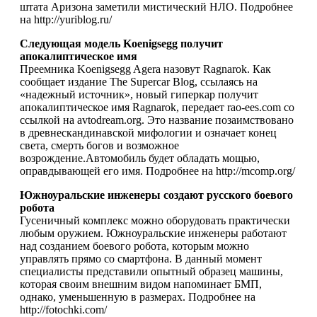
штата Аризона заметили мистический НЛО. Подробнее
на http://yuriblog.ru/
Следующая модель Koenigsegg получит
апокалиптическое имя
Преемника Koenigsegg Agera назовут Ragnarok. Как
сообщает издание The Supercar Blog, ссылаясь на
«надежный источник», новый гиперкар получит
апокалиптическое имя Ragnarok, передает rao-ees.com со
ссылкой на avtodream.org. Это название позаимствовано
в древнескандинавской мифологии и означает конец
света, смерть богов и возможное
возрождение.Автомобиль будет обладать мощью,
оправдывающей его имя. Подробнее на http://mcomp.org/
Южноуральские инженеры создают русского боевого
робота
Гусеничный комплекс можно оборудовать практически
любым оружием. Южноуральские инженеры работают
над созданием боевого робота, которым можно
управлять прямо со смартфона. В данный момент
специалисты представили опытный образец машины,
которая своим внешним видом напоминает БМП,
однако, уменьшенную в размерах. Подробнее на
http://fotochki.com/