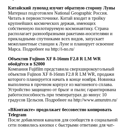
Китайский луноход изучит обратную сторону Луны
Материал подготовлен National Geographic Россия.
Читать в первоисточнике. Китай входит в тройку
крупнейших космических держав, имеющих
собственную пилотируемую космонавтику. Страна
располагает разнообразными ракетами-носителями и
прикладными спутниками всех видов, запускает
межпланетные станции к Луне и планирует освоение
Марса. Подробнее на http://i-no.ru/
Объектив Fujinon XF 8-16mm F2.8 R LM WR
обойдётся в $2000
Компания Fujifilm представила сверхширокоугольный
объектив Fujinon XF 8-16mm F2.8 R LM WR, продажи
которого планируется начать в конце ноября. Новинка
выполнена в прочном корпусе из магниевого сплава.
Устройство защищено от брызг и пыли; гарантирована
работоспособность при температурах до минус 10
градусов Цельсия. Подробнее на http://www.amurutro.ru/
«ВКонтакте» продолжает бессовестно копировать
Telegram
После добавления каналов для сообществ в социальной
сети появились кнопки с быстрыми ответами для чат-