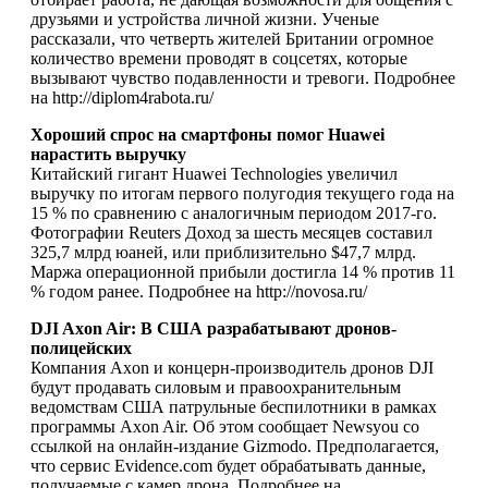
друзьями и устройства личной жизни. Ученые
рассказали, что четверть жителей Британии огромное
количество времени проводят в соцсетях, которые
вызывают чувство подавленности и тревоги. Подробнее
на http://diplom4rabota.ru/
Хороший спрос на смартфоны помог Huawei
нарастить выручку
Китайский гигант Huawei Technologies увеличил
выручку по итогам первого полугодия текущего года на
15 % по сравнению с аналогичным периодом 2017-го.
Фотографии Reuters Доход за шесть месяцев составил
325,7 млрд юаней, или приблизительно $47,7 млрд.
Маржа операционной прибыли достигла 14 % против 11
% годом ранее. Подробнее на http://novosa.ru/
DJI Axon Air: В США разрабатывают дронов-
полицейских
Компания Axon и концерн-производитель дронов DJI
будут продавать силовым и правоохранительным
ведомствам США патрульные беспилотники в рамках
программы Axon Air. Об этом сообщает Newsyou со
ссылкой на онлайн-издание Gizmodo. Предполагается,
что сервис Evidence.com будет обрабатывать данные,
получаемые с камер дрона. Подробнее на