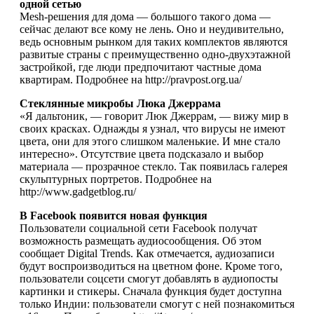
одной сетью
Mesh-решения для дома — большого такого дома —
сейчас делают все кому не лень. Оно и неудивительно,
ведь основным рынком для таких комплектов являются
развитые страны с преимущественно одно-двухэтажной
застройкой, где люди предпочитают частные дома
квартирам. Подробнее на http://pravpost.org.ua/
Стеклянные микробы Люка Джеррама
«Я дальтоник, — говорит Люк Джеррам, — вижу мир в
своих красках. Однажды я узнал, что вирусы не имеют
цвета, они для этого слишком маленькие. И мне стало
интересно». Отсутствие цвета подсказало и выбор
материала — прозрачное стекло. Так появилась галерея
скульптурных портретов. Подробнее на
http://www.gadgetblog.ru/
В Facebook появится новая функция
Пользователи социальной сети Facebook получат
возможность размещать аудиосообщения. Об этом
сообщает Digital Trends. Как отмечается, аудиозаписи
будут воспроизводиться на цветном фоне. Кроме того,
пользователи соцсети смогут добавлять в аудиопосты
картинки и стикеры. Сначала функция будет доступна
только Индии: пользователи смогут с ней познакомиться