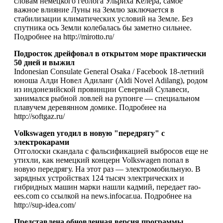
словам немецкого геолога Ульриха Кёлера, самое
важное влияние Луны на Землю заключается в
стабилизации климатических условий на Земле. Без
спутника ось Земли колебалась бы заметно сильнее.
Подробнее на http://mirotto.ru/
Подросток дрейфовал в открытом море практически
50 дней и выжил
Indonesian Consulate General Osaka / Facebook 18-летний
юноша Алди Новел Адиланг (Aldi Novel Adilang), родом
из индонезийской провинции Северный Сулавеси,
занимался рыбной ловлей на рупонге — специальном
плавучем деревянном домике. Подробнее на
http://softgaz.ru/
Volkswagen угодил в новую "передрягу" с
электрокарами
Отголоски скандала с фальсификацией выбросов еще не
утихли, как немецкий концерн Volkswagen попал в
новую передрягу. На этот раз — электромобильную. В
зарядных устройствах 124 тысяч электрических и
гибридных машин марки нашли кадмий, передает rao-
ees.com со ссылкой на news.infocar.ua. Подробнее на
http://sup-idea.com/
Представлена обновленная версия программы