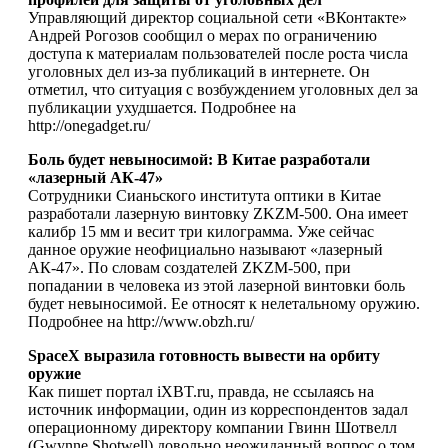
Управляющий директор социальной сети «ВКонтакте»
Андрей Рогозов сообщил о мерах по ограничению
доступа к материалам пользователей после роста числа
уголовных дел из-за публикаций в интернете. Он
отметил, что ситуация с возбуждением уголовных дел за
публикации ухудшается. Подробнее на
http://onegadget.ru/
Боль будет невыносимой: В Китае разработали
«лазерный АК-47»
Сотрудники Сианьского института оптики в Китае
разработали лазерную винтовку ZKZM-500. Она имеет
калибр 15 мм и весит три килограмма. Уже сейчас
данное оружие неофициально называют «лазерный
АК-47». По словам создателей ZKZM-500, при
попадании в человека из этой лазерной винтовки боль
будет невыносимой. Ее относят к нелетальному оружию.
Подробнее на http://www.obzh.ru/
SpaceX выразила готовность вывести на орбиту
оружие
Как пишет портал iXBT.ru, правда, не ссылаясь на
источник информации, один из корреспондентов задал
операционному директору компании Гвинн Шотвелл
(Gwynne Shotwell) довольно неожиданный вопрос о том,