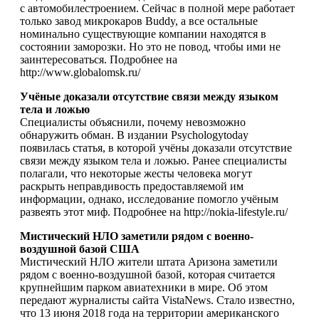
с автомобилестроением. Сейчас в полной мере работает
только завод микрокаров Buddy, а все остальные
номинально существующие компании находятся в
состоянии заморозки. Но это не повод, чтобы ими не
заинтересоваться. Подробнее на
http://www.globalomsk.ru/
Учёные доказали отсутствие связи между языком
тела и ложью
Специалисты объяснили, почему невозможно
обнаружить обман. В издании Psychologytoday
появилась статья, в которой учёны доказали отсутствие
связи между языком тела и ложью. Ранее специалисты
полагали, что некоторые жесты человека могут
раскрыть неправдивость предоставляемой им
информации, однако, исследование помогло учёным
развеять этот миф. Подробнее на http://nokia-lifestyle.ru/
Мистический НЛО заметили рядом с военно-
воздушной базой США
Мистический НЛО жители штата Аризона заметили
рядом с военно-воздушной базой, которая считается
крупнейшим парком авиатехники в мире. Об этом
передают журналисты сайта VistaNews. Стало известно,
что 13 июня 2018 года на территории американского