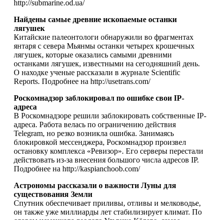
http://submarine.od.ua/
Найдены самые древние ископаемые останки
лягушек
Китайские палеонтологи обнаружили во фрагментах
янтаря с севера Мьянмы останки четырех крошечных
лягушек, которые оказались самыми древними
останками лягушек, известными на сегодняшний день.
О находке ученые рассказали в журнале Scientific
Reports. Подробнее на http://usetrans.com/
Роскомнадзор заблокировал по ошибке свои IP-
адреса
В Роскомнадзоре решили заблокировать собственные IP-
адреса. Работа велась по ограничению действия
Telegram, но резко возникла ошибка. Занимаясь
блокировкой мессенджера, Роскомнадзор произвел
остановку комплекса «Ревизор». Его серверы перестали
действовать из-за внесения большого числа адресов IP.
Подробнее на http://kaspianchoob.com/
Астрономы рассказали о важности Луны для
существования Земли
Спутник обеспечивает приливы, отливы и мелководье,
он также уже миллиарды лет стабилизирует климат. По