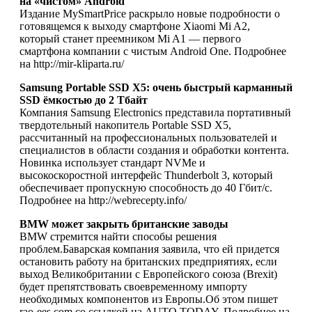
на «чистом» Android
Издание MySmartPrice раскрыло новые подробности о
готовящемся к выходу смартфоне Xiaomi Mi A2,
который станет преемником Mi A1 — первого
смартфона компании с чистым Android One. Подробнее
на http://mir-kliparta.ru/
Samsung Portable SSD X5: очень быстрый карманный
SSD ёмкостью до 2 Тбайт
Компания Samsung Electronics представила портативный
твердотельный накопитель Portable SSD X5,
рассчитанный на профессиональных пользователей и
специалистов в области создания и обработки контента.
Новинка использует стандарт NVMe и
высокоскоростной интерфейс Thunderbolt 3, который
обеспечивает пропускную способность до 40 Гбит/с.
Подробнее на http://webrecepty.info/
BMW может закрыть британские заводы
BMW стремится найти способы решения
проблем.Баварская компания заявила, что ей придется
остановить работу на британских предприятиях, если
выход Великобритании с Европейского союза (Brexit)
будет препятствовать своевременному импорту
необходимых компонентов из Европы.Об этом пишет
rao-ees.com со ссылкой на AUTO.TODAY. Подробнее на