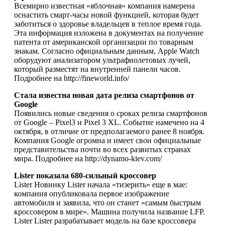
Всемирно известная «яблочная» компания намерена
оснастить смарт-часы новой функцией, которая будет
заботиться о здоровье владельцев в теплое время года.
Эта информация изложена в документах на получение
патента от американской организации по товарным
знакам. Согласно официальным данным, Apple Watch
оборудуют анализатором ультрафиолетовых лучей,
который разместят на внутренней панели часов.
Подробнее на http://fineworld.info/
Стала известна новая дата релиза смартфонов от
Google
Появились новые сведения о сроках релиза смартфонов
от Google – Pixel3 и Pixel 3 XL. Событие намечено на 4
октября, в отличие от предполагаемого ранее 8 ноября.
Компания Google огромна и имеет свои официальные
представительства почти во всех развитых странах
мира. Подробнее на http://dynamo-kiev.com/
Lister показала 680-сильный кроссовер
Lister Новинку Lister начала «тизерить» еще в мае:
компания опубликовала первое изображение
автомобиля и заявила, что он станет «самым быстрым
кроссовером в мире». Машина получила название LFP.
Lister Lister разрабатывает модель на базе кроссовера