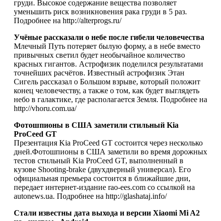
груди. Высокое содержание вещества позволяет
уменьшить риск возникновения рака груди в 5 раз.
Подробнее на http://alterprogs.ru/
Учёные рассказали о небе после гибели человечества
Млечный Путь потеряет былую форму, а в небе вместо
привычных светил будет необычайное количество
красных гигантов. Астрофизик поделился результатами
точнейших расчётов. Известный астрофизик Этан
Сигель рассказал о Большом взрыве, который положит
конец человечеству, а также о том, как будет выглядеть
небо в галактике, где располагается Земля. Подробнее на
http://vhoru.com.ua/
Фотошпионы в США заметили стильный Kia
ProCeed GT
Презентация Kia ProCeed GT состоится через несколько
дней.Фотошпионы в США заметили во время дорожных
тестов стильный Kia ProCeed GT, выполненный в
кузове Shooting-brake (двухдверный универсал). Его
официальная премьера состоится в ближайшие дни,
передает интернет-издание rao-ees.com со ссылкой на
autonews.ua. Подробнее на http://glashataj.info/
Стали известны дата выхода и версии Xiaomi Mi A2