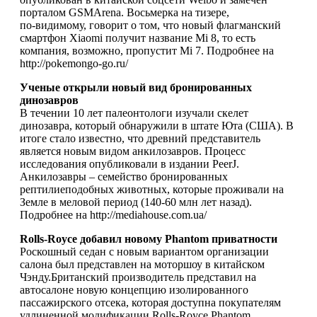
порталом GSMArena. Восьмерка на тизере,
по‑видимому, говорит о том, что новый флагманский
смартфон Xiaomi получит название Mi 8, то есть
компания, возможно, пропустит Mi 7. Подробнее на
http://pokemongo-go.ru/
Ученые открыли новый вид бронированных
динозавров
В течении 10 лет палеонтологи изучали скелет
динозавра, который обнаружили в штате Юта (США). В
итоге стало известно, что древний представитель
является новым видом анкилозавров. Процесс
исследования опубликовали в издании PeerJ.
Анкилозавры – семейство бронированных
рептилиеподобных животных, которые проживали на
Земле в меловой период (140-60 млн лет назад).
Подробнее на http://mediahouse.com.ua/
Rolls-Royce добавил новому Phantom приватности
Роскошный седан с новым вариантом организации
салона был представлен на моторшоу в китайском
Чэнду.Британский производитель представил на
автосалоне новую концепцию изолированного
пассажирского отсека, которая доступна покупателям
удлиненной модификации Rolls-Royce Phantom,