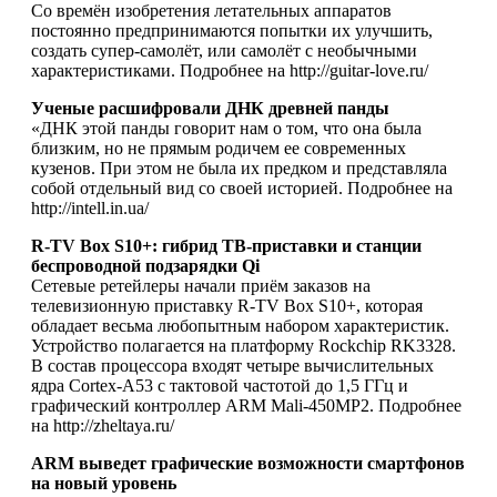
Со времён изобретения летательных аппаратов
постоянно предпринимаются попытки их улучшить,
создать супер-самолёт, или самолёт с необычными
характеристиками. Подробнее на http://guitar-love.ru/
Ученые расшифровали ДНК древней панды
«ДНК этой панды говорит нам о том, что она была
близким, но не прямым родичем ее современных
кузенов. При этом не была их предком и представляла
собой отдельный вид со своей историей. Подробнее на
http://intell.in.ua/
R-TV Box S10+: гибрид ТВ-приставки и станции
беспроводной подзарядки Qi
Сетевые ретейлеры начали приём заказов на
телевизионную приставку R-TV Box S10+, которая
обладает весьма любопытным набором характеристик.
Устройство полагается на платформу Rockchip RK3328.
В состав процессора входят четыре вычислительных
ядра Cortex-A53 с тактовой частотой до 1,5 ГГц и
графический контроллер ARM Mali-450MP2. Подробнее
на http://zheltaya.ru/
ARM выведет графические возможности смартфонов
на новый уровень