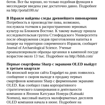
ботов. Все бы хорошо, но только подобная функция в
мессенджере введена уже достаточно давно. Подробнее
на http://portal100.ru/
В Израиле найдены следы древнейшего пивоварения
Потребность в производстве пива, возможно,
послужила толчком к распространению зерновых
культур на Ближнем Востоке. К такому выводу пришла
исследовательская группа Стэнфордского Университета
после обнаружения следов приготовления напитка в
пещере на территории современного Израиля, сообщает
Journal of Archaeological Science. Ученые
проанализировали образцы органики в каменной посуде
возрастом около 13 тыс. Подробнее на http://bilsh.com/
Первые смартфоны Sharp с экранами OLED выйдут
в третьем квартале
На японской версии сайта Engadget на днях появилось
сообщение о скором выходе в продажу первых
смартфонов компании Sharp с фирменными экранами
OLED. Как сообщил глава корпоративного
стратегического планирования и деятельности
компании в Японии Катсуаки Номура (Katsuaki
Nomura), массовый выпуск малоформатных дисплеев
OLED компания начала в июне. Подробнее на