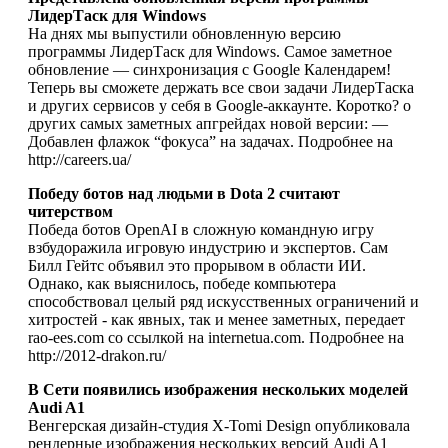
ЛидерТаск для Windows
На днях мы выпустили обновленную версию
программы ЛидерТаск для Windows. Самое заметное
обновление — синхронизация с Google Календарем!
Теперь вы сможете держать все свои задачи ЛидерТаска
и других сервисов у себя в Google-аккаунте. Коротко? о
других самых заметных апгрейдах новой версии: —
Добавлен флажок “фокуса” на задачах. Подробнее на
http://careers.ua/
Победу ботов над людьми в Dota 2 считают
читерством
Победа ботов OpenAI в сложную командную игру
взбудоражила игровую индустрию и экспертов. Сам
Билл Гейтс объявил это прорывом в области ИИ.
Однако, как выяснилось, победе компьютера
способствовал целый ряд искусственных ограничений и
хитростей - как явных, так и менее заметных, передает
rao-ees.com со ссылкой на internetua.com. Подробнее на
http://2012-drakon.ru/
В Сети появились изображения нескольких моделей
Audi A1
Венгерская дизайн-студия X-Tomi Design опубликовала
рендерные изображения нескольких версий Audi A1