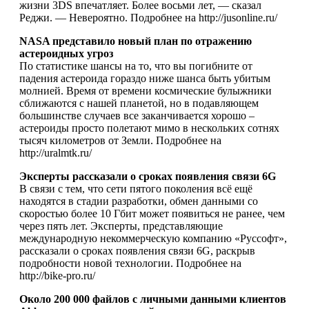
жизни 3DS впечатляет. Более восьми лет, — сказал
Реджи. — Невероятно. Подробнее на http://jusonline.ru/
NASA представило новый план по отражению
астероидных угроз
По статистике шансы на то, что вы погибните от
падения астероида гораздо ниже шанса быть убитым
молнией. Время от времени космические булыжники
сближаются с нашей планетой, но в подавляющем
большинстве случаев все заканчивается хорошо –
астероиды просто полетают мимо в нескольких сотнях
тысяч километров от Земли. Подробнее на
http://uralmtk.ru/
Эксперты рассказали о сроках появления связи 6G
В связи с тем, что сети пятого поколения всё ещё
находятся в стадии разработки, обмен данными со
скоростью более 10 Гбит может появиться не ранее, чем
через пять лет. Эксперты, представляющие
международную некоммерческую компанию «Руссофт»,
рассказали о сроках появления связи 6G, раскрыв
подробности новой технологии. Подробнее на
http://bike-pro.ru/
Около 200 000 файлов с личными данными клиентов