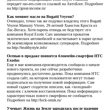
передает rao-ees.com со ссылкой на АвтоБлог. Подробнее
на http://great-income.ru/
Как меняют масло на Bugatti Veyron?
Очевидно, точно так же подумал владелец этого Bugatti
Veyron Mansory Vivere, 29-летний Хьюстон Кроста из
Лас-Вегаса. Хотя парень отнюдь не бедствует: его
компания Royal Exotic Cars занимается прокатом
экзотических автомобилей и насчитывает в парке целых
36 экземпляров всевозможных суперкаров. Подробнее
на http://healthystyle.info/
Осенью в продаже появится блокчейн-смартфон HTC
Exodus
Еще в мае компания-производитель сообщила о начале
нового проекта, но уже сейчас разработчики
продвинулись достаточно далеко. Пока компания HTC
создала сайт, на котором пользователи могут только
подписаться на получение новой информации. Сам
новый гаджет создатели описали, как «холодный»
кошелек с ключом восстановления. Пока информации о
характеристиках нового смартфона не сообщается.
Подробнее на http://lock-omsk.ru/
Ученые: Жизнь на Земле зародилась после падения