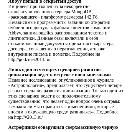
Abbyy попали в открытый доступ
Инцидент произошел из-за некорректно
сконфигурированного сервера MongoDB,
«раскрывшего» платформу размером 142 Гб.
Независимые программисты заявили об открытии
публичного доступа к файлам клиентов компании
Abbyy, занимающейся распознаванием текстов и
лингвистики. Данные базы включали в себя
отсканированные документы приватного характера,
договора, соглашения о неразглашении, а также
внутренние письма и пометки. Подробнее на
http://godzmei2013.ru/
Лишь один из четырех сценариев развития
цивилизации ведет к встрече с инопланетянами
Недавнее исследование, опубликованное в журнале
«Астробиология», предполагает, что существует четыре
разных сценария развития цивилизации. Только один из
этих сценариев ведет к ее продолжительному
существованию, что делает один вопрос очень острым:
«сможем ли мы справиться с изменениями, которые
вносим в окружающую среду, развиваясь». Подробнее
на http://v2013.ru/
Астрофизики обнаружили сверхмассивную черную