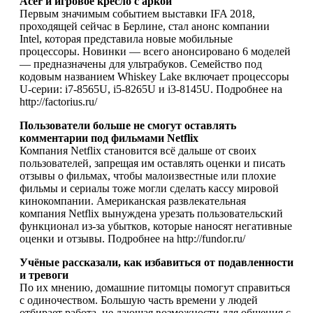
Acer и игровое кресло с аркой
Первым значимым событием выставки IFA 2018,
проходящей сейчас в Берлине, стал анонс компании
Intel, которая представила новые мобильные
процессоры. Новинки — всего анонсировано 6 моделей
— предназначены для ультрабуков. Семейство под
кодовым названием Whiskey Lake включает процессоры
U-серии: i7-8565U, i5-8265U и i3-8145U. Подробнее на
http://factorius.ru/
Пользователи больше не смогут оставлять
комментарии под фильмами Netflix
Компания Netflix становится всё дальше от своих
пользователей, запрещая им оставлять оценки и писать
отзывы о фильмах, чтобы малоизвестные или плохие
фильмы и сериалы тоже могли сделать кассу мировой
кинокомпании. Американская развлекательная
компания Netflix вынуждена урезать пользовательский
функционал из-за убытков, которые наносят негативные
оценки и отзывы. Подробнее на http://fundor.ru/
Учёные рассказали, как избавиться от подавленности
и тревоги
По их мнению, домашние питомцы помогут справиться
с одиночеством. Большую часть времени у людей
отбирает работа, не дающая возможности для общения с