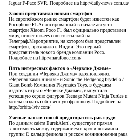
Jaguar F-Pace SVR. Подробнее на http://daily-news.com.ua/
Xiaomi представила новый смартфон
На европейском рынке смартфон будет известен как
Pocophone F1.Анонсированный в начале августа
смартфон Xiaomi Poco F1 был официально представлен
миру, пишет rao-ees.com со ссылкой на
Телеграф.Мероприятие, на котором был представлен
смартфон, проходило в Индии. Это первый
представитель нового бренда компании Poco.
Подробнее на http://marafonec.com/
Пять интересных фактов о «Червяке Джиме»
При создании «Червяка Джима» вдохновлялись
«Черепашками-ниндзя» и Sonic the Hedgehog brydello /
Giant Bomb Компания Playmates Toys, в будущем
издатель игры о «Червяке Джиме», выпустила
успешную серию фигурок Teenage Mutant Ninja Turtles и
хотела создать собственную франшизу. Подробнее на
http://orbita-lviv.com/
Ученые нашли способ предотвратить рак груди
По данным сайта EurekAlert!, существует прямая
зависимость между содержанием в крови витамина
группы D кальцифедиола и риском возникновения рака