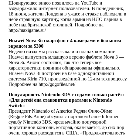
Шокирующее видео появилось на YouTube и
взбудоражило интернет-пользователей. В понедельник,
18 июня, жители Лондона в ужасе и страхе наблюдали в
небе страшную картину, когда армия из НЛО парила в
небе над британской столицей. Подробнее на
http://maxigame.su/
Huawei Nova 3i: смартфон с 4 камерами и большим
экраном за $300
Неделю назад мы рассказывали о планах компании
Huawei выпустить младшую версию фаблета Nova 3 —
Nova 3i. Анонс состоялся, так что теперь все
характеристики новинки обнародованы официально.
Huawei Nova 3i построен на базе однокристальной
системы Kirin 710, произведённой по 12-нм техпроцессу.
Подробнее на http://gogofiles.net/
Популярность Nintendo 3DS с годами только растёт:
«Для детей она становится вратами к Nintendo
Switch»
Президент Nintendo of America Реджи Филс-Эйме
(Reggie Fils-Aime) обсудил с порталом Game Informer
судьбу Nintendo 3DS, чрезвычайно популярной
портативной консоли, которая, оказывается, до сих пор
очень хорошо расходится в США. «Продолжительность