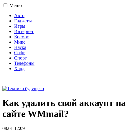
Меню
Авто
Гаджеты
Игры
Интернет
Космос
Микс
Наука
Софт
Спорт
Телефоны
Хард
16+
Как удалить свой аккаунт на
сайте WMmail?
08.01 12:09