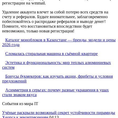
регистрации на wmmail.
Удаление аккаунта влечет за собой потерю всех средств на
счету и рефералов. Будьте внимательнее, заблаговременно
побеспокойтесь о распродаже рефералов и выводе денег!
Помните, что восстановиться впоследствии будет
невозможно, только новая регистрация!
Каталог моноблоков в Казахстане — бренды, модели и цены
2026 года
Сломалась стиральная машина в съёмной квартире
Эстетика и функциональность: мир теплых алюминиевых
систем
Бонусы букмекеров: как изучать акции, фрибеты и условия
предложений
Асимметрия в серьгах: почему разные украшения в ушах
стали знаком вкуса
События из мира IT
Учёные раскрыли возможный секрет устойчивости пирамиды
Хеопса к землетрясениям
04:13