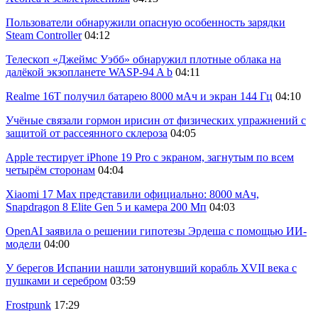
Пользователи обнаружили опасную особенность зарядки
Steam Controller
04:12
Телескоп «Джеймс Уэбб» обнаружил плотные облака на
далёкой экзопланете WASP-94 A b
04:11
Realme 16T получил батарею 8000 мАч и экран 144 Гц
04:10
Учёные связали гормон ирисин от физических упражнений с
защитой от рассеянного склероза
04:05
Apple тестирует iPhone 19 Pro с экраном, загнутым по всем
четырём сторонам
04:04
Xiaomi 17 Max представили официально: 8000 мАч,
Snapdragon 8 Elite Gen 5 и камера 200 Мп
04:03
OpenAI заявила о решении гипотезы Эрдеша с помощью ИИ-
модели
04:00
У берегов Испании нашли затонувший корабль XVII века с
пушками и серебром
03:59
Frostpunk
17:29