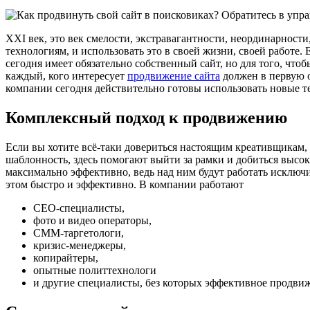
XXI век, это век смелости, экстравагантности, неординарност
технологиям, и использовать это в своей жизни, своей работе.
сегодня имеет обязательно собственный сайт, но для того, чт
каждый, кого интересует
продвижение сайта
должен в первую о
компании сегодня действительно готовы использовать новые т
Комплексный подход к продвижению
Если вы хотите всё-таки довериться настоящим креативщикам, т
шаблонность, здесь помогают выйти за рамки и добиться высок
максимально эффективно, ведь над ним будут работать исключит
этом быстро и эффективно. В компании работают
СЕО-специалисты,
фото и видео операторы,
СММ-таргетологи,
кризис-менеджеры,
копирайтеры,
опытные политтехнологи
и другие специалисты, без которых эффективное продви