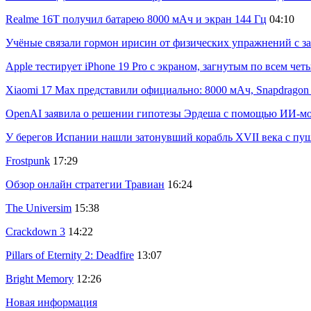
Realme 16T получил батарею 8000 мАч и экран 144 Гц
04:10
Учёные связали гормон ирисин от физических упражнений с за
Apple тестирует iPhone 19 Pro с экраном, загнутым по всем че
Xiaomi 17 Max представили официально: 8000 мАч, Snapdragon 8
OpenAI заявила о решении гипотезы Эрдеша с помощью ИИ-м
У берегов Испании нашли затонувший корабль XVII века с пу
Frostpunk
17:29
Обзор онлайн стратегии Травиан
16:24
The Universim
15:38
Crackdown 3
14:22
Pillars of Eternity 2: Deadfire
13:07
Bright Memory
12:26
Новая информация