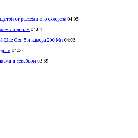
щитой от рассеянного склероза
04:05
тырём сторонам
04:04
 Elite Gen 5 и камера 200 Мп
04:03
одели
04:00
шками и серебром
03:59