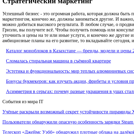
Стратегический маркетинг
Успешный бизнес - это огромная работа, которая должна быть 
маркетингом, конечно же, должны заниматься другие. И важно
можно добиться высокого результата. В любом случае, о прод
Гризли, вы получите всё. Чтобы получить помощь или консульт
уточнить и цены на те или иные услуги, и конечно же другие и
амбициозные планы на его развитие, то вкладывайте сегодня, и
Каталог моноблоков в Казахстане — бренды, модели и цены 
Сломалась стиральная машина в съёмной квартире
Эстетика и функциональность: мир теплых алюминиевых си
Бонусы букмекеров: как изучать акции, фрибеты и условия 
Асимметрия в серьгах: почему разные украшения в ушах стал
События из мира IT
Учёные раскрыли возможный секрет устойчивости пирамиды Х
Пользователи обнаружили опасную особенность зарядки Steam C
Телескоп «Джеймс Уэбб» обнаружил плотные облака на далёко