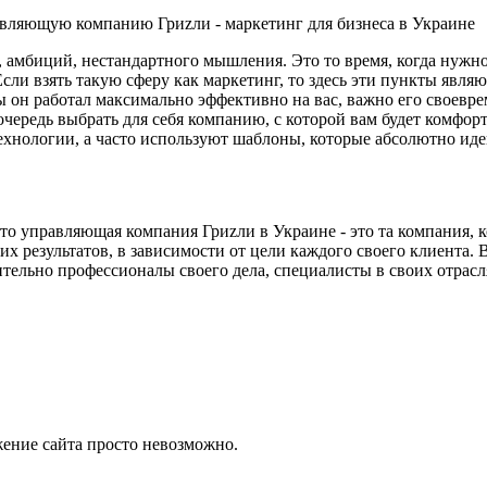
и, амбиций, нестандартного мышления. Это то время, когда нужн
 Если взять такую сферу как маркетинг, то здесь эти пункты яв
обы он работал максимально эффективно на вас, важно его своев
чередь выбрать для себя компанию, с которой вам будет комфор
ехнологии, а часто используют шаблоны, которые абсолютно иде
о управляющая компания Гриzли в Украине - это та компания, ко
их результатов, в зависимости от цели каждого своего клиента.
ельно профессионалы своего дела, специалисты в своих отраслях
жение сайта просто невозможно.