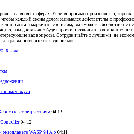
проделана во всех сферах. Если вопросами производства, торгов
, чтобы каждый своим делом занимался действительно профессион
вижении сайта и маркетинге в целом, вы сможете абсолютно не 
ацию, вам достаточно будет просто прозвонить в компанию, или
нтересующие вас вопросы. Сотрудничайте с лучшими, не экономьт
 завтра вы получите гораздо больше.
2026 года
стем
предложений
и знаком вкуса
еопса к землетрясениям
04:13
ontroller
04:12
й экзопланете WASP-94 A b
04:11