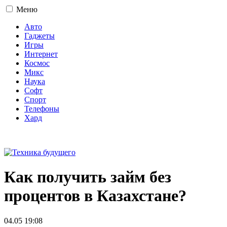
Меню
Авто
Гаджеты
Игры
Интернет
Космос
Микс
Наука
Софт
Спорт
Телефоны
Хард
16+
Как получить займ без
процентов в Казахстане?
04.05 19:08