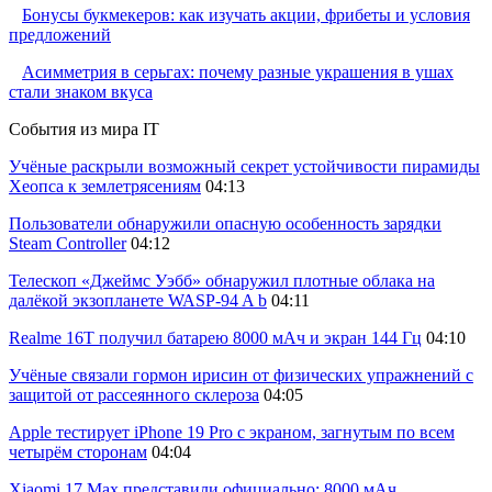
Бонусы букмекеров: как изучать акции, фрибеты и условия
предложений
Асимметрия в серьгах: почему разные украшения в ушах
стали знаком вкуса
События из мира IT
Учёные раскрыли возможный секрет устойчивости пирамиды
Хеопса к землетрясениям
04:13
Пользователи обнаружили опасную особенность зарядки
Steam Controller
04:12
Телескоп «Джеймс Уэбб» обнаружил плотные облака на
далёкой экзопланете WASP-94 A b
04:11
Realme 16T получил батарею 8000 мАч и экран 144 Гц
04:10
Учёные связали гормон ирисин от физических упражнений с
защитой от рассеянного склероза
04:05
Apple тестирует iPhone 19 Pro с экраном, загнутым по всем
четырём сторонам
04:04
Xiaomi 17 Max представили официально: 8000 мАч,