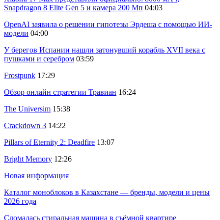
Snapdragon 8 Elite Gen 5 и камера 200 Мп
04:03
OpenAI заявила о решении гипотезы Эрдеша с помощью ИИ-
модели
04:00
У берегов Испании нашли затонувший корабль XVII века с
пушками и серебром
03:59
Frostpunk
17:29
Обзор онлайн стратегии Травиан
16:24
The Universim
15:38
Crackdown 3
14:22
Pillars of Eternity 2: Deadfire
13:07
Bright Memory
12:26
Новая информация
Каталог моноблоков в Казахстане — бренды, модели и цены
2026 года
Сломалась стиральная машина в съёмной квартире