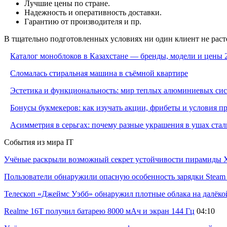
Лучшие цены по стране.
Надежность и оперативность доставки.
Гарантию от производителя и пр.
В тщательно подготовленных условиях ни один клиент не расте
Каталог моноблоков в Казахстане — бренды, модели и цены 
Сломалась стиральная машина в съёмной квартире
Эстетика и функциональность: мир теплых алюминиевых си
Бонусы букмекеров: как изучать акции, фрибеты и условия 
Асимметрия в серьгах: почему разные украшения в ушах стал
События из мира IT
Учёные раскрыли возможный секрет устойчивости пирамиды Х
Пользователи обнаружили опасную особенность зарядки Steam C
Телескоп «Джеймс Уэбб» обнаружил плотные облака на далёко
Realme 16T получил батарею 8000 мАч и экран 144 Гц
04:10