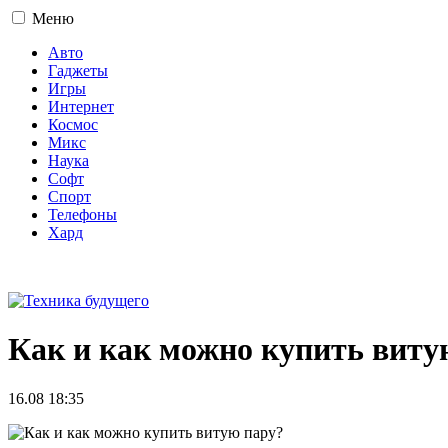
Меню
Авто
Гаджеты
Игры
Интернет
Космос
Микс
Наука
Софт
Спорт
Телефоны
Хард
16+
Как и как можно купить виту
16.08 18:35