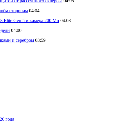
щитой от рассеянного склероза
04:05
тырём сторонам
04:04
 Elite Gen 5 и камера 200 Мп
04:03
одели
04:00
шками и серебром
03:59
26 года