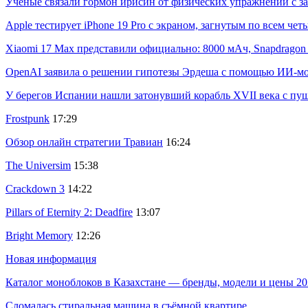
Учёные связали гормон ирисин от физических упражнений с за
Apple тестирует iPhone 19 Pro с экраном, загнутым по всем че
Xiaomi 17 Max представили официально: 8000 мАч, Snapdragon 8
OpenAI заявила о решении гипотезы Эрдеша с помощью ИИ-м
У берегов Испании нашли затонувший корабль XVII века с пу
Frostpunk
17:29
Обзор онлайн стратегии Травиан
16:24
The Universim
15:38
Crackdown 3
14:22
Pillars of Eternity 2: Deadfire
13:07
Bright Memory
12:26
Новая информация
Каталог моноблоков в Казахстане — бренды, модели и цены 20
Сломалась стиральная машина в съёмной квартире