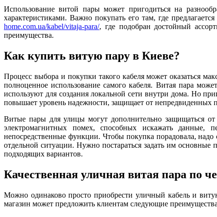
Использование витой пары может пригодиться на разнообр
характеристиками. Важно покупать его там, где предлагает
home.com.ua/kabel/vitaja-para/
, где подобран достойный ассор
преимущества.
Как купить витую пару в Киеве?
Процесс выбора и покупки такого кабеля может оказаться ма
полноценное использование самого кабеля. Витая пара может
используют для создания локальной сети внутри дома. Но при
повышает уровень надежности, защищает от непредвиденных п
Витые пары для улицы могут дополнительно защищаться от 
электромагнитных помех, способных искажать данные, п
непосредственные функции. Чтобы покупка порадовала, надо 
отдельной ситуации. Нужно постараться задать им основные 
подходящих вариантов.
Качественная уличная витая пара по ч
Можно одинаково просто приобрести уличный кабель и витую
магазин может предложить клиентам следующие преимущества