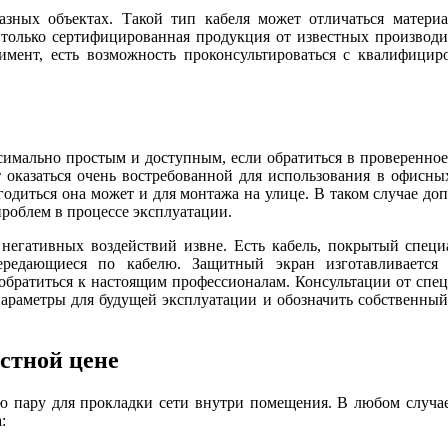
азных объектах. Такой тип кабеля может отличаться матери
ся только сертифицированная продукция от известных произво
тимент, есть возможность проконсультироваться с квалифиц
ксимально простым и доступным, если обратиться в проверенное
 оказаться очень востребованной для использования в офисных
годиться она может и для монтажа на улице. В таком случае д
роблем в процессе эксплуатации.
негативных воздействий извне. Есть кабель, покрытый специа
ередающиеся по кабелю. Защитный экран изготавливаетс
обратиться к настоящим профессионалам. Консультации от спе
параметры для будущей эксплуатации и обозначить собственный 
естной цене
 пару для прокладки сети внутри помещения. В любом случае
: