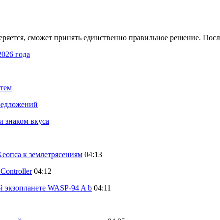
ряется, сможет принять единственно правильное решение. После
2026 года
стем
предложений
и знаком вкуса
еопса к землетрясениям
04:13
ontroller
04:12
й экзопланете WASP-94 A b
04:11