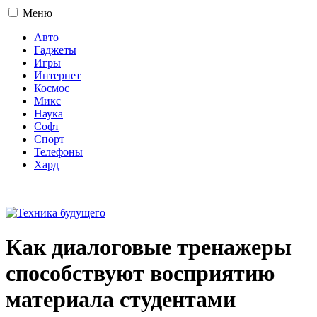
Меню
Авто
Гаджеты
Игры
Интернет
Космос
Микс
Наука
Софт
Спорт
Телефоны
Хард
16+
Как диалоговые тренажеры
способствуют восприятию
материала студентами