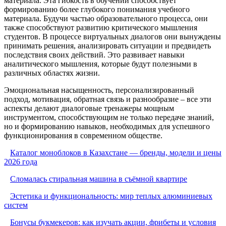
материала. Эта гибкость в обучении способствует
формированию более глубокого понимания учебного
материала. Будучи частью образовательного процесса, они
также способствуют развитию критического мышления
студентов. В процессе виртуальных диалогов они вынуждены
принимать решения, анализировать ситуации и предвидеть
последствия своих действий. Это развивает навыки
аналитического мышления, которые будут полезными в
различных областях жизни.
Эмоциональная насыщенность, персонализированный
подход, мотивация, обратная связь и разнообразие – все эти
аспекты делают диалоговые тренажеры мощным
инструментом, способствующим не только передаче знаний,
но и формированию навыков, необходимых для успешного
функционирования в современном обществе.
Каталог моноблоков в Казахстане — бренды, модели и цены
2026 года
Сломалась стиральная машина в съёмной квартире
Эстетика и функциональность: мир теплых алюминиевых
систем
Бонусы букмекеров: как изучать акции, фрибеты и условия