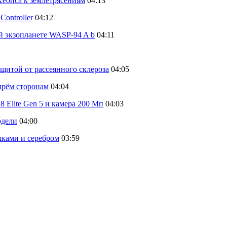
еопса к землетрясениям
04:13
ontroller
04:12
й экзопланете WASP-94 A b
04:11
щитой от рассеянного склероза
04:05
тырём сторонам
04:04
 Elite Gen 5 и камера 200 Мп
04:03
одели
04:00
шками и серебром
03:59