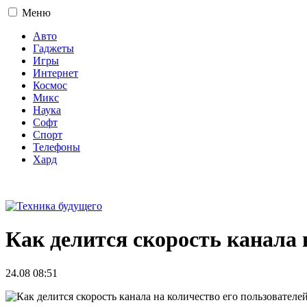
Меню
Авто
Гаджеты
Игры
Интернет
Космос
Микс
Наука
Софт
Спорт
Телефоны
Хард
16+
Как делится скорость канала 
24.08 08:51