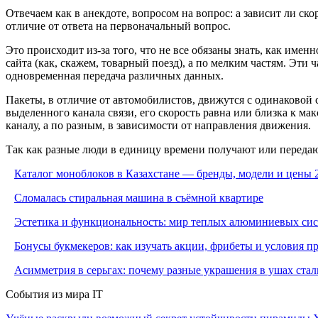
Отвечаем как в анекдоте, вопросом на вопрос: а зависит ли ск
отличие от ответа на первоначальный вопрос.
Это происходит из-за того, что не все обязаны знать, как имен
сайта (как, скажем, товарный поезд), а по мелким частям. Эти 
одновременная передача различных данных.
Пакеты, в отличие от автомобилистов, движутся с одинаковой 
выделенного канала связи, его скорость равна или близка к м
каналу, а по разным, в зависимости от направления движения.
Так как разные люди в единицу времени получают или передаю
Каталог моноблоков в Казахстане — бренды, модели и цены 
Сломалась стиральная машина в съёмной квартире
Эстетика и функциональность: мир теплых алюминиевых си
Бонусы букмекеров: как изучать акции, фрибеты и условия 
Асимметрия в серьгах: почему разные украшения в ушах стал
События из мира IT