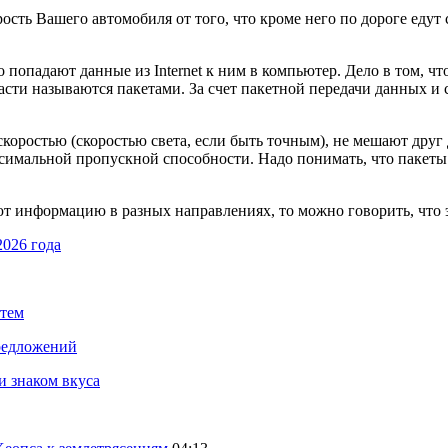
орость Вашего автомобиля от того, что кроме него по дороге еду
но попадают данные из Internet к ним в компьютер. Дело в том, 
части называются пакетами. За счет пакетной передачи данных и 
скоростью (скоростью света, если быть точным), не мешают друг
аксимальной пропускной способности. Надо понимать, что пакет
т информацию в разных направлениях, то можно говорить, что 
2026 года
стем
предложений
и знаком вкуса