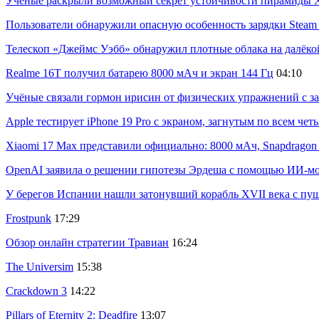
Учёные раскрыли возможный секрет устойчивости пирамиды Х
Пользователи обнаружили опасную особенность зарядки Steam C
Телескоп «Джеймс Уэбб» обнаружил плотные облака на далёко
Realme 16T получил батарею 8000 мАч и экран 144 Гц
04:10
Учёные связали гормон ирисин от физических упражнений с за
Apple тестирует iPhone 19 Pro с экраном, загнутым по всем че
Xiaomi 17 Max представили официально: 8000 мАч, Snapdragon 8
OpenAI заявила о решении гипотезы Эрдеша с помощью ИИ-м
У берегов Испании нашли затонувший корабль XVII века с пу
Frostpunk
17:29
Обзор онлайн стратегии Травиан
16:24
The Universim
15:38
Crackdown 3
14:22
Pillars of Eternity 2: Deadfire
13:07