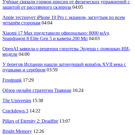
Учёные связали гормон ирисин от физических упражнений с
защитой от рассеянного склероза
04:05
Apple тестирует iPhone 19 Pro с экраном, загнутым по всем
четырём сторонам
04:04
Xiaomi 17 Max представили официально: 8000 мАч,
Snapdragon 8 Elite Gen 5 и камера 200 Мп
04:03
OpenAI заявила о решении гипотезы Эрдеша с помощью ИИ-
модели
04:00
У берегов Испании нашли затонувший корабль XVII века с
пушками и серебром
03:59
Frostpunk
17:29
Обзор онлайн стратегии Травиан
16:24
The Universim
15:38
Crackdown 3
14:22
Pillars of Eternity 2: Deadfire
13:07
Bright Memory
12:26