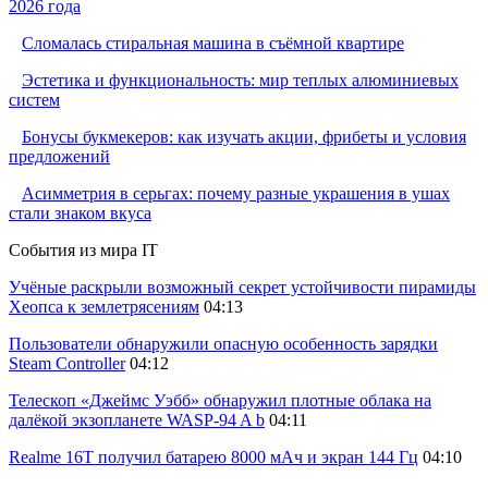
2026 года
Сломалась стиральная машина в съёмной квартире
Эстетика и функциональность: мир теплых алюминиевых
систем
Бонусы букмекеров: как изучать акции, фрибеты и условия
предложений
Асимметрия в серьгах: почему разные украшения в ушах
стали знаком вкуса
События из мира IT
Учёные раскрыли возможный секрет устойчивости пирамиды
Хеопса к землетрясениям
04:13
Пользователи обнаружили опасную особенность зарядки
Steam Controller
04:12
Телескоп «Джеймс Уэбб» обнаружил плотные облака на
далёкой экзопланете WASP-94 A b
04:11
Realme 16T получил батарею 8000 мАч и экран 144 Гц
04:10