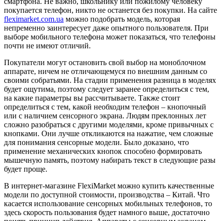
смартфона. Не важно, школьнику или пожилому человеку
покупается телефон, никто не останется без покупки. На сайте
fleximarket.com.ua
можно подобрать модель, которая
непременно заинтересует даже опытного пользователя. При
выборе мобильного телефона может показаться, что телефоны
почти не имеют отличий.
Покупатели могут остановить свой выбор на моноблочном
аппарате, ничем не отличающемуся по внешним данным со
своими собратьями. На стадии применения разница в моделях
будет ощутима, поэтому следует заранее определиться с тем,
на какие параметры вы рассчитываете. Также стоит
определиться с тем, какой необходим телефон – кнопочный
или с наличием сенсорного экрана. Людям преклонных лет
сложно разобраться с другими моделями, кроме привычных с
кнопками. Они лучше откликаются на нажатие, чем сложные
для понимания сенсорные модели. Было доказано, что
применение механических кнопок способно формировать
мышечную память, поэтому набирать текст в следующие разы
будет проще.
В интернет-магазине FlexiMarket можно купить качественные
модели по доступной стоимости, производства – Китай. Что
касается использование сенсорных мобильных телефонов, то
здесь скорость пользования будет намного выше, достаточно