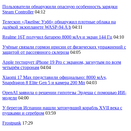
Пользователи обнаружили опасную особенность зарядки
Steam Controller
04:12
Телескоп «Джеймс Уэбб» обнаружил плотные облака на
далёкой экзопланете WASP-94 A b
04:11
Realme 16T получил батарею 8000 мАч и экран 144 Гц
04:10
Учёные связали гормон ирисин от физических упражнений с
защитой от рассеянного склероза
04:05
Apple тестирует iPhone 19 Pro с экраном, загнутым по всем
четырём сторонам
04:04
Xiaomi 17 Max представили официально: 8000 мАч,
Snapdragon 8 Elite Gen 5 и камера 200 Мп
04:03
OpenAI заявила о решении гипотезы Эрдеша с помощью ИИ-
модели
04:00
У берегов Испании нашли затонувший корабль XVII века с
пушками и серебром
03:59
Frostpunk
17:29