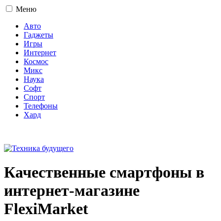
Меню
Авто
Гаджеты
Игры
Интернет
Космос
Микс
Наука
Софт
Спорт
Телефоны
Хард
16+
Качественные смартфоны в
интернет-магазине
FlexiMarket