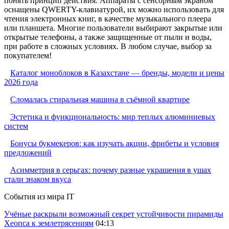
понять принцип действия. Аппараты с сенсорным экраном
оснащены QWERTY-клавиатурой, их можно использовать для
чтения электронных книг, в качестве музыкального плеера
или планшета. Многие пользователи выбирают закрытые или
открытые телефоны, а также защищенные от пыли и воды,
при работе в сложных условиях. В любом случае, выбор за
покупателем!
Каталог моноблоков в Казахстане — бренды, модели и цены
2026 года
Сломалась стиральная машина в съёмной квартире
Эстетика и функциональность: мир теплых алюминиевых
систем
Бонусы букмекеров: как изучать акции, фрибеты и условия
предложений
Асимметрия в серьгах: почему разные украшения в ушах
стали знаком вкуса
События из мира IT
Учёные раскрыли возможный секрет устойчивости пирамиды
Хеопса к землетрясениям
04:13