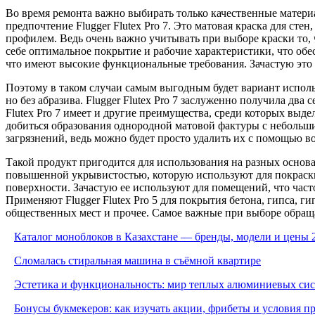
Во время ремонта важно выбирать только качественные материа
предпочтение Flugger Flutex Pro 7. Это матовая краска для ст
профилем. Ведь очень важно учитывать при выборе краски то, ч
себе оптимальное покрытие и рабочие характеристики, что об
что имеют высокие функциональные требования. Зачастую это т
Поэтому в таком случаи самым выгодным будет вариант испол
но без абразива. Flugger Flutex Pro 7 заслуженно получила дв
Flutex Pro 7 имеет и другие преимущества, среди которых выде
добиться образования однородной матовой фактуры с небольши
загрязнений, ведь можно будет просто удалить их с помощью в
Такой продукт пригодится для использования на разных основах
повышенной укрывистостью, которую используют для покраски 
поверхности. Зачастую ее используют для помещений, что часто
Применяют Flugger Flutex Pro 5 для покрытия бетона, гипса, г
общественных мест и прочее. Самое важные при выборе обраща
Каталог моноблоков в Казахстане — бренды, модели и цены 
Сломалась стиральная машина в съёмной квартире
Эстетика и функциональность: мир теплых алюминиевых си
Бонусы букмекеров: как изучать акции, фрибеты и условия 