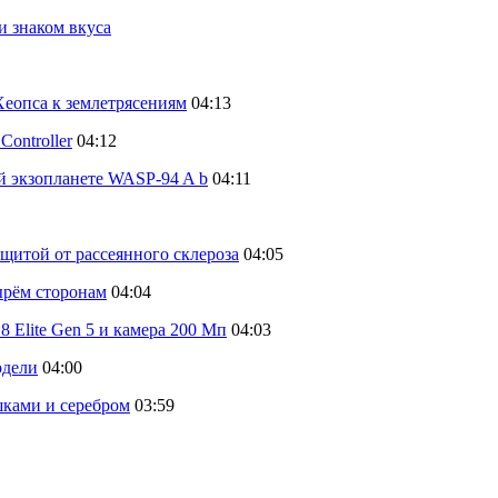
и знаком вкуса
еопса к землетрясениям
04:13
ontroller
04:12
й экзопланете WASP-94 A b
04:11
щитой от рассеянного склероза
04:05
тырём сторонам
04:04
 Elite Gen 5 и камера 200 Мп
04:03
одели
04:00
шками и серебром
03:59