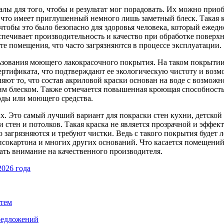
лы для того, чтобы и результат мог порадовать. Их можно приоб
ен, что имеет приглушенный немного лишь заметный блеск. Такая
тобы это было безопасно для здоровья человека, который ежеднев
еспечивает производительность и качество при обработке поверх
е помещения, что часто загрязняются в процессе эксплуатации.
ьзования моющего лакокрасочного покрытия. На таком покрытии
а сертификата, что подтверждают ее экологическую чистоту и во
ляют то, что состав акриловой краски основан на воде с возмож
м блеском. Также отмечается повышенная кроющая способность 
оды или моющего средства.
. Это самый лучший вариант для покраски стен кухни, детской к
стен и потолков. Такая краска не является прозрачной и эффек
 загрязняются и требуют чистки. Ведь с такого покрытия будет 
ипсокартона и многих других оснований. Что касается помещений,
ть внимание на качественного производителя.
2026 года
стем
предложений