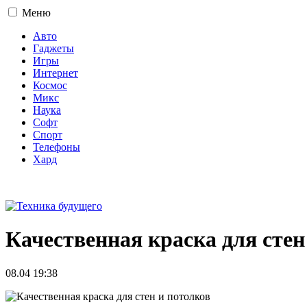
Меню
Авто
Гаджеты
Игры
Интернет
Космос
Микс
Наука
Софт
Спорт
Телефоны
Хард
16+
Качественная краска для стен
08.04 19:38