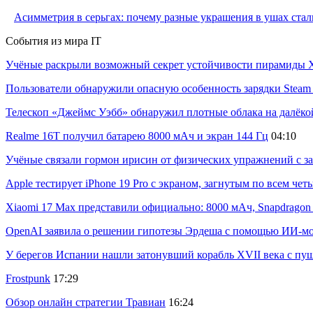
Асимметрия в серьгах: почему разные украшения в ушах стал
События из мира IT
Учёные раскрыли возможный секрет устойчивости пирамиды Х
Пользователи обнаружили опасную особенность зарядки Steam C
Телескоп «Джеймс Уэбб» обнаружил плотные облака на далёко
Realme 16T получил батарею 8000 мАч и экран 144 Гц
04:10
Учёные связали гормон ирисин от физических упражнений с за
Apple тестирует iPhone 19 Pro с экраном, загнутым по всем че
Xiaomi 17 Max представили официально: 8000 мАч, Snapdragon 8
OpenAI заявила о решении гипотезы Эрдеша с помощью ИИ-м
У берегов Испании нашли затонувший корабль XVII века с пу
Frostpunk
17:29
Обзор онлайн стратегии Травиан
16:24