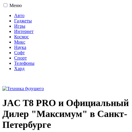
Меню
Авто
Гаджеты
Игры
Интернет
Космос
Микс
Наука
Софт
Спорт
Телефоны
Хард
16+
JAC T8 PRO и Официальный
Дилер "Максимум" в Санкт-
Петербурге