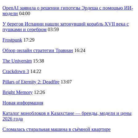
OpenAI заявила о решении гипотезы Эрдеша с помощью ИИ-
модели
04:00
У берегов Испании нашли затонувший корабль XVII века с
пушками и серебром
03:59
Frostpunk
17:29
Обзор онлайн стратегии Травиан
16:24
The Universim
15:38
Crackdown 3
14:22
Pillars of Eternity 2: Deadfire
13:07
Bright Memory
12:26
Новая информация
Каталог моноблоков в Казахстане — бренды, модели и цены
2026 года
Сломалась стиральная машина в съёмной квартире