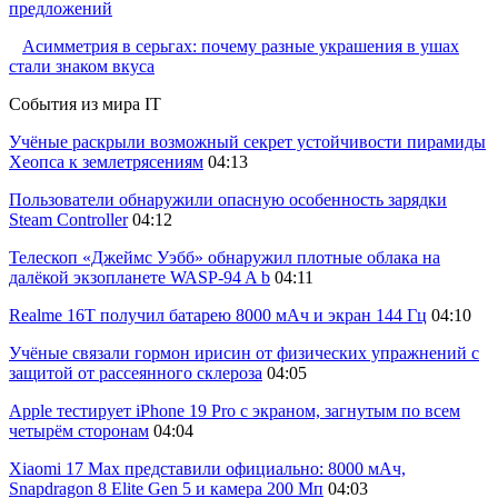
предложений
Асимметрия в серьгах: почему разные украшения в ушах
стали знаком вкуса
События из мира IT
Учёные раскрыли возможный секрет устойчивости пирамиды
Хеопса к землетрясениям
04:13
Пользователи обнаружили опасную особенность зарядки
Steam Controller
04:12
Телескоп «Джеймс Уэбб» обнаружил плотные облака на
далёкой экзопланете WASP-94 A b
04:11
Realme 16T получил батарею 8000 мАч и экран 144 Гц
04:10
Учёные связали гормон ирисин от физических упражнений с
защитой от рассеянного склероза
04:05
Apple тестирует iPhone 19 Pro с экраном, загнутым по всем
четырём сторонам
04:04
Xiaomi 17 Max представили официально: 8000 мАч,
Snapdragon 8 Elite Gen 5 и камера 200 Мп
04:03