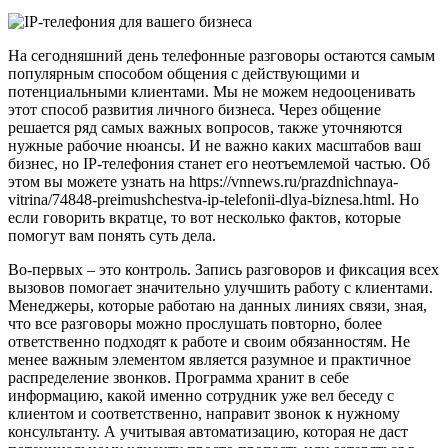
На сегодняшний день телефонные разговоры остаются самым
популярным способом общения с действующими и
потенциальными клиентами. Мы не можем недооценивать
этот способ развития личного бизнеса. Через общение
решается ряд самых важных вопросов, также уточняются
нужные рабочие нюансы. И не важно каких масштабов ваш
бизнес, но IP-телефония станет его неотъемлемой частью. Об
этом вы можете узнать на https://vnnews.ru/prazdnichnaya-
vitrina/74848-preimushchestva-ip-telefonii-dlya-biznesa.html. Но
если говорить вкратце, то вот несколько фактов, которые
помогут вам понять суть дела.
Во-первых – это контроль. Запись разговоров и фиксация всех
вызовов помогает значительно улучшить работу с клиентами.
Менеджеры, которые работаю на данных линиях связи, зная,
что все разговоры можно прослушать повторно, более
ответственно подходят к работе и своим обязанностям. Не
менее важным элементом является разумное и практичное
распределение звонков. Программа хранит в себе
информацию, какой именно сотрудник уже вел беседу с
клиентом и соответственно, направит звонок к нужному
консультанту. А учитывая автоматизацию, которая не даст