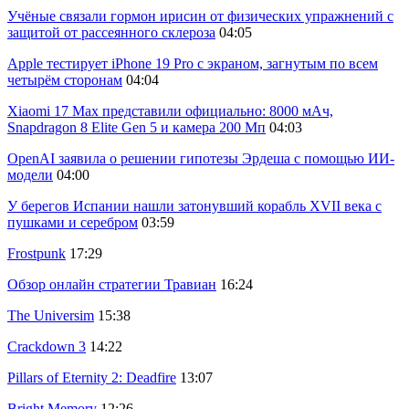
Учёные связали гормон ирисин от физических упражнений с
защитой от рассеянного склероза
04:05
Apple тестирует iPhone 19 Pro с экраном, загнутым по всем
четырём сторонам
04:04
Xiaomi 17 Max представили официально: 8000 мАч,
Snapdragon 8 Elite Gen 5 и камера 200 Мп
04:03
OpenAI заявила о решении гипотезы Эрдеша с помощью ИИ-
модели
04:00
У берегов Испании нашли затонувший корабль XVII века с
пушками и серебром
03:59
Frostpunk
17:29
Обзор онлайн стратегии Травиан
16:24
The Universim
15:38
Crackdown 3
14:22
Pillars of Eternity 2: Deadfire
13:07
Bright Memory
12:26