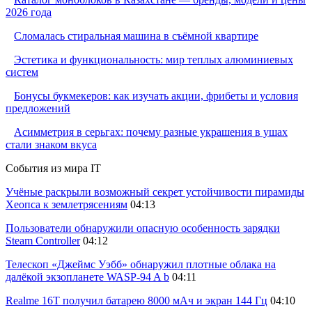
2026 года
Сломалась стиральная машина в съёмной квартире
Эстетика и функциональность: мир теплых алюминиевых
систем
Бонусы букмекеров: как изучать акции, фрибеты и условия
предложений
Асимметрия в серьгах: почему разные украшения в ушах
стали знаком вкуса
События из мира IT
Учёные раскрыли возможный секрет устойчивости пирамиды
Хеопса к землетрясениям
04:13
Пользователи обнаружили опасную особенность зарядки
Steam Controller
04:12
Телескоп «Джеймс Уэбб» обнаружил плотные облака на
далёкой экзопланете WASP-94 A b
04:11
Realme 16T получил батарею 8000 мАч и экран 144 Гц
04:10