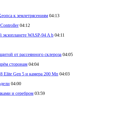
еопса к землетрясениям
04:13
ontroller
04:12
й экзопланете WASP-94 A b
04:11
щитой от рассеянного склероза
04:05
тырём сторонам
04:04
 Elite Gen 5 и камера 200 Мп
04:03
одели
04:00
шками и серебром
03:59