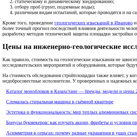
статическому и динамическому зондированию;
отбору проб (грунт, подземные воды);
различным видам испытаний, которые проводятся и на са
Кроме того, проведение
геологических изысканий в Иваново
н
более точный прогноз последствий влияния деятельности чело
разработку методов технической защиты площадки застройки о
Цены на инженерно-геологические иссл
Как правило, стоимость на геологические изыскания не зависи
исследовательских мероприятий и оборудования, которые будут
На стоимость обследования стройплощадки также влияет, у ког
недобросовестные исполнители. У проверенных и надежных ко
Каталог моноблоков в Казахстане — бренды, модели и цены 
Сломалась стиральная машина в съёмной квартире
Эстетика и функциональность: мир теплых алюминиевых си
Бонусы букмекеров: как изучать акции, фрибеты и условия 
Асимметрия в серьгах: почему разные украшения в ушах стал