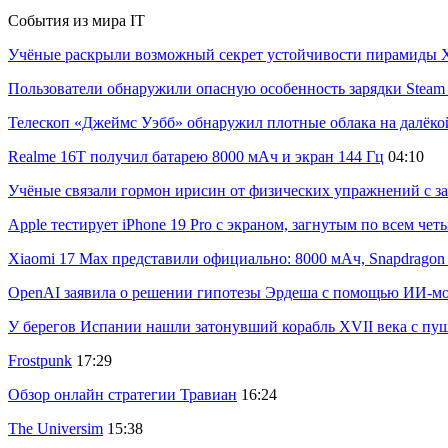
События из мира IT
Учёные раскрыли возможный секрет устойчивости пирамиды Х
Пользователи обнаружили опасную особенность зарядки Steam C
Телескоп «Джеймс Уэбб» обнаружил плотные облака на далёко
Realme 16T получил батарею 8000 мАч и экран 144 Гц
04:10
Учёные связали гормон ирисин от физических упражнений с за
Apple тестирует iPhone 19 Pro с экраном, загнутым по всем че
Xiaomi 17 Max представили официально: 8000 мАч, Snapdragon 8
OpenAI заявила о решении гипотезы Эрдеша с помощью ИИ-м
У берегов Испании нашли затонувший корабль XVII века с пу
Frostpunk
17:29
Обзор онлайн стратегии Травиан
16:24
The Universim
15:38