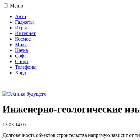
Меню
Авто
Гаджеты
Игры
Интернет
Космос
Микс
Наука
Софт
Спорт
Телефоны
Хард
16+
Инженерно-геологические изы
13.03 14:05
Долговечность объектов строительства напрямую зависит от ти