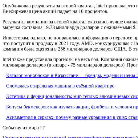
Опубликовав результаты за второй квартал, Intel признала, чт
Внебиржевая цена акций падает на 10 процентов.
Результаты компании за второй квартал оказались лучше ожидан
выручка составила 19,73 миллиарда долларов с ожидаемыми $ 1
Инвесторам, однако, не понравилась информация о переносе пр
что поступит в продажу в 2021 году. AMD, конкурирующая с Int
компания была оценена в 256 миллиардов долларов США. В это
Intel также представила прогнозы на весь год. Компания ожидае
миллиарда долларов (в январе - 75 миллиардов долларов). Про
Каталог моноблоков в Казахстане — бренды, модели и цены 
Сломалась стиральная машина в съёмной квартире
Эстетика и функциональность: мир теплых алюминиевых си
Бонусы букмекеров: как изучать акции, фрибеты и условия 
Асимметрия в серьгах: почему разные украшения в ушах стал
События из мира IT