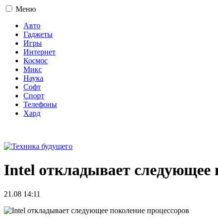
Меню
Авто
Гаджеты
Игры
Интернет
Космос
Микс
Наука
Софт
Спорт
Телефоны
Хард
16+
Intel откладывает следующее 
21.08 14:11