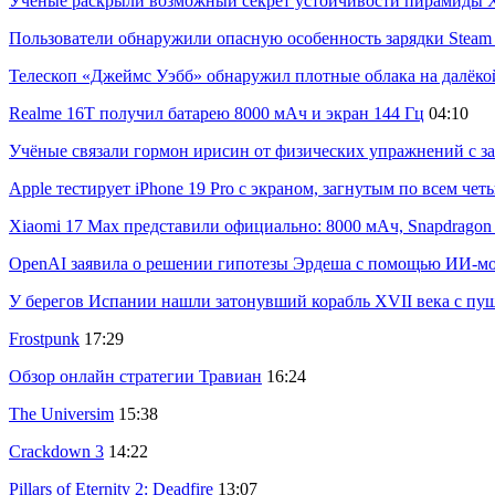
Учёные раскрыли возможный секрет устойчивости пирамиды Х
Пользователи обнаружили опасную особенность зарядки Steam C
Телескоп «Джеймс Уэбб» обнаружил плотные облака на далёко
Realme 16T получил батарею 8000 мАч и экран 144 Гц
04:10
Учёные связали гормон ирисин от физических упражнений с за
Apple тестирует iPhone 19 Pro с экраном, загнутым по всем че
Xiaomi 17 Max представили официально: 8000 мАч, Snapdragon 8
OpenAI заявила о решении гипотезы Эрдеша с помощью ИИ-м
У берегов Испании нашли затонувший корабль XVII века с пу
Frostpunk
17:29
Обзор онлайн стратегии Травиан
16:24
The Universim
15:38
Crackdown 3
14:22
Pillars of Eternity 2: Deadfire
13:07