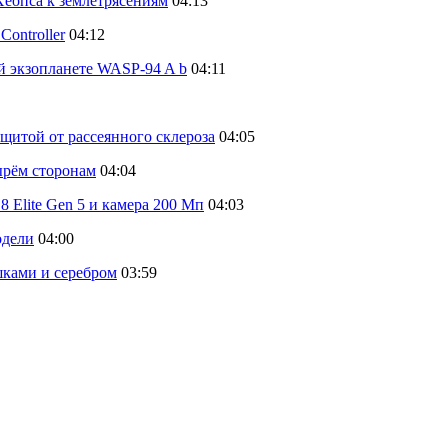
еопса к землетрясениям
04:13
ontroller
04:12
й экзопланете WASP-94 A b
04:11
щитой от рассеянного склероза
04:05
тырём сторонам
04:04
 Elite Gen 5 и камера 200 Мп
04:03
одели
04:00
шками и серебром
03:59