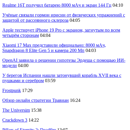
Realme 16T получил батарею 8000 мАч и экран 144 Гц
04:10
Учёные связали гормон ирисин от физических упражнений с
защитой от рассеянного склероза
04:05
Apple тестирует iPhone 19 Pro с экраном, загнутым по всем
четырём сторонам
04:04
Xiaomi 17 Max представили официально: 8000 мАч,
Snapdragon 8 Elite Gen 5 и камера 200 Мп
04:03
OpenAI заявила о решении гипотезы Эрдеша с помощью ИИ-
модели
04:00
У берегов Испании нашли затонувший корабль XVII века с
пушками и серебром
03:59
Frostpunk
17:29
Обзор онлайн стратегии Травиан
16:24
The Universim
15:38
Crackdown 3
14:22
Pillars of Eternity 2: Deadfire
13:07