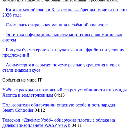
Каталог моноблоков в Казахстане — бренды, модели и цены
2026 года
Сломалась стиральная машина в съёмной квартире
Эстетика и функциональность: мир теплых алюминиевых
систем
Бонусы букмекеров: как изучать акции, фрибеты и условия
предложений
Асимметрия в серьгах: почему разные украшения в ушах
стали знаком вкуса
События из мира IT
Учёные раскрыли возможный секрет устойчивости пирамиды
Хеопса к землетрясениям
04:13
Пользователи обнаружили опасную особенность зарядки
Steam Controller
04:12
Телескоп «Джеймс Уэбб» обнаружил плотные облака на
далёкой экзопланете WASP-94 A b
04:11