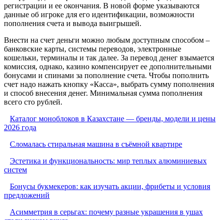
регистрации и ее окончания. В новой форме указываются
данные об игроке для его идентификации, возможности
пополнения счета и вывода выигрышей.
Внести на счет деньги можно любым доступным способом –
банковские карты, системы переводов, электронные
кошельки, терминалы и так далее. За перевод денег взымается
комиссия, однако, казино компенсирует ее дополнительными
бонусами и спинами за пополнение счета. Чтобы пополнить
счет надо нажать кнопку «Касса», выбрать сумму пополнения
и способ внесения денег. Минимальная сумма пополнения
всего сто рублей.
Каталог моноблоков в Казахстане — бренды, модели и цены
2026 года
Сломалась стиральная машина в съёмной квартире
Эстетика и функциональность: мир теплых алюминиевых
систем
Бонусы букмекеров: как изучать акции, фрибеты и условия
предложений
Асимметрия в серьгах: почему разные украшения в ушах