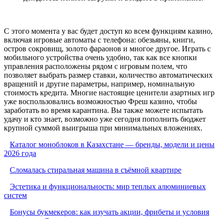
С этого момента у вас будет доступ ко всем функциям казино,
включая игровые автоматы с телефона: обезьяны, книги,
остров сокровищ, золото фараонов и многое другое. Играть с
мобильного устройства очень удобно, так как все кнопки
управления расположены рядом с игровым полем, что
позволяет выбрать размер ставки, количество автоматических
вращений и другие параметры, например, номинальную
стоимость кредита. Многие настоящие ценители азартных игр
уже воспользовались возможностью Фреш казино, чтобы
заработать во время карантина. Вы также можете испытать
удачу и кто знает, возможно уже сегодня пополнить бюджет
крупной суммой выигрыша при минимальных вложениях.
Каталог моноблоков в Казахстане — бренды, модели и цены
2026 года
Сломалась стиральная машина в съёмной квартире
Эстетика и функциональность: мир теплых алюминиевых
систем
Бонусы букмекеров: как изучать акции, фрибеты и условия