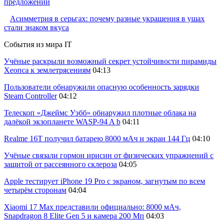
предложений
Асимметрия в серьгах: почему разные украшения в ушах
стали знаком вкуса
События из мира IT
Учёные раскрыли возможный секрет устойчивости пирамиды
Хеопса к землетрясениям
04:13
Пользователи обнаружили опасную особенность зарядки
Steam Controller
04:12
Телескоп «Джеймс Уэбб» обнаружил плотные облака на
далёкой экзопланете WASP-94 A b
04:11
Realme 16T получил батарею 8000 мАч и экран 144 Гц
04:10
Учёные связали гормон ирисин от физических упражнений с
защитой от рассеянного склероза
04:05
Apple тестирует iPhone 19 Pro с экраном, загнутым по всем
четырём сторонам
04:04
Xiaomi 17 Max представили официально: 8000 мАч,
Snapdragon 8 Elite Gen 5 и камера 200 Мп
04:03