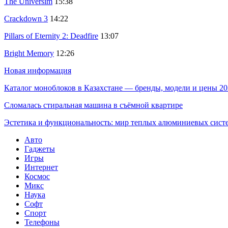
The Universim
15:38
Crackdown 3
14:22
Pillars of Eternity 2: Deadfire
13:07
Bright Memory
12:26
Новая информация
Каталог моноблоков в Казахстане — бренды, модели и цены 20
Сломалась стиральная машина в съёмной квартире
Эстетика и функциональность: мир теплых алюминиевых сист
Авто
Гаджеты
Игры
Интернет
Космос
Микс
Наука
Софт
Спорт
Телефоны