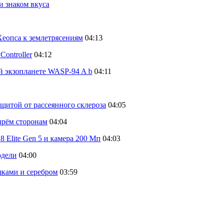
и знаком вкуса
еопса к землетрясениям
04:13
ontroller
04:12
й экзопланете WASP-94 A b
04:11
щитой от рассеянного склероза
04:05
тырём сторонам
04:04
 Elite Gen 5 и камера 200 Мп
04:03
одели
04:00
шками и серебром
03:59