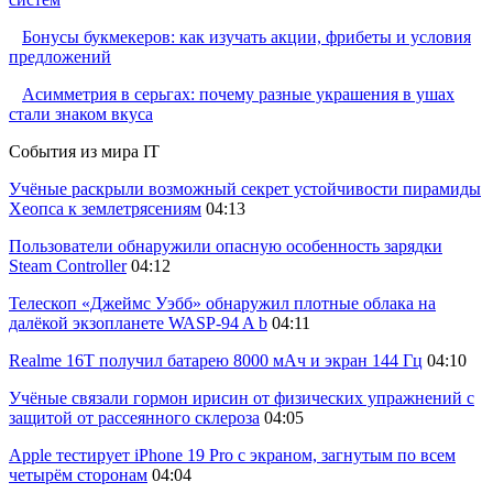
Бонусы букмекеров: как изучать акции, фрибеты и условия
предложений
Асимметрия в серьгах: почему разные украшения в ушах
стали знаком вкуса
События из мира IT
Учёные раскрыли возможный секрет устойчивости пирамиды
Хеопса к землетрясениям
04:13
Пользователи обнаружили опасную особенность зарядки
Steam Controller
04:12
Телескоп «Джеймс Уэбб» обнаружил плотные облака на
далёкой экзопланете WASP-94 A b
04:11
Realme 16T получил батарею 8000 мАч и экран 144 Гц
04:10
Учёные связали гормон ирисин от физических упражнений с
защитой от рассеянного склероза
04:05
Apple тестирует iPhone 19 Pro с экраном, загнутым по всем
четырём сторонам
04:04