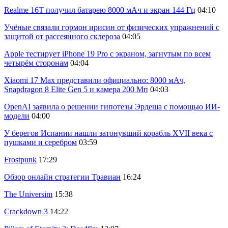
Realme 16T получил батарею 8000 мАч и экран 144 Гц
04:10
Учёные связали гормон ирисин от физических упражнений с
защитой от рассеянного склероза
04:05
Apple тестирует iPhone 19 Pro с экраном, загнутым по всем
четырём сторонам
04:04
Xiaomi 17 Max представили официально: 8000 мАч,
Snapdragon 8 Elite Gen 5 и камера 200 Мп
04:03
OpenAI заявила о решении гипотезы Эрдеша с помощью ИИ-
модели
04:00
У берегов Испании нашли затонувший корабль XVII века с
пушками и серебром
03:59
Frostpunk
17:29
Обзор онлайн стратегии Травиан
16:24
The Universim
15:38
Crackdown 3
14:22