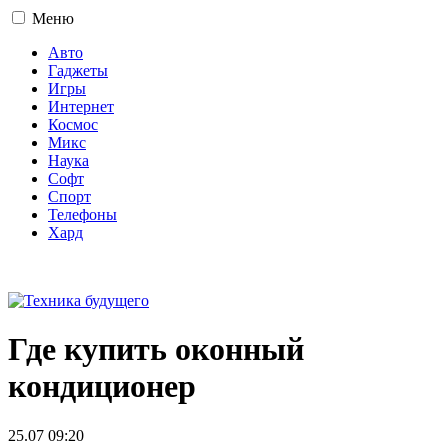
Меню
Авто
Гаджеты
Игры
Интернет
Космос
Микс
Наука
Софт
Спорт
Телефоны
Хард
16+
Где купить оконный
кондиционер
25.07 09:20