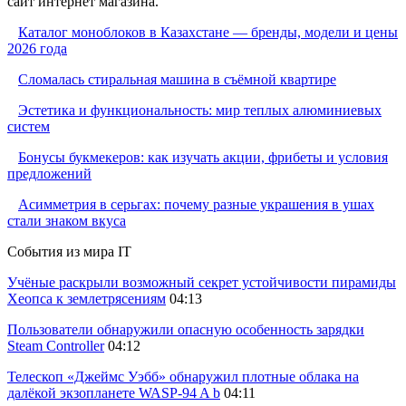
сайт интернет магазина.
Каталог моноблоков в Казахстане — бренды, модели и цены
2026 года
Сломалась стиральная машина в съёмной квартире
Эстетика и функциональность: мир теплых алюминиевых
систем
Бонусы букмекеров: как изучать акции, фрибеты и условия
предложений
Асимметрия в серьгах: почему разные украшения в ушах
стали знаком вкуса
События из мира IT
Учёные раскрыли возможный секрет устойчивости пирамиды
Хеопса к землетрясениям
04:13
Пользователи обнаружили опасную особенность зарядки
Steam Controller
04:12
Телескоп «Джеймс Уэбб» обнаружил плотные облака на
далёкой экзопланете WASP-94 A b
04:11