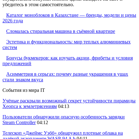
убедитесь в этом самостоятельно.
Каталог моноблоков в Казахстане — бренды, модели и цены
2026 года
Сломалась стиральная машина в съёмной квартире
Эстетика и функциональность: мир теплых алюминиевых
систем
Бонусы букмекеров: как изучать акции, фрибеты и условия
предложений
Асимметрия в серьгах: почему разные украшения в ушах
стали знаком вкуса
События из мира IT
Учёные раскрыли возможный секрет устойчивости пирамиды
Хеопса к землетрясениям
04:13
Пользователи обнаружили опасную особенность зарядки
Steam Controller
04:12
Телескоп «Джеймс Уэбб» обнаружил плотные облака на
далёкой экзопланете WASP-94 A b
04:11