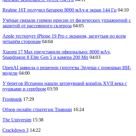
Realme 16T получил батарею 8000 мАч и экран 144 Гц
04:10
Учёные связали гормон ирисин от физических упражнений с
защитой от рассеянного склероза
04:05
Apple тестирует iPhone 19 Pro с экраном, загнутым по всем
четырём сторонам
04:04
Xiaomi 17 Max представили официально: 8000 мАч,
Snapdragon 8 Elite Gen 5 и камера 200 Мп
04:03
OpenAI заявила о решении гипотезы Эрдеша с помощью ИИ-
модели
04:00
У берегов Испании нашли затонувший корабль XVII века с
пушками и серебром
03:59
Frostpunk
17:29
Обзор онлайн стратегии Травиан
16:24
The Universim
15:38
Crackdown 3
14:22