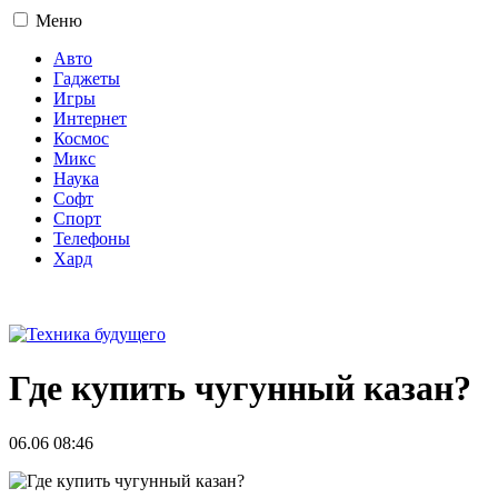
Меню
Авто
Гаджеты
Игры
Интернет
Космос
Микс
Наука
Софт
Спорт
Телефоны
Хард
16+
Где купить чугунный казан?
06.06 08:46