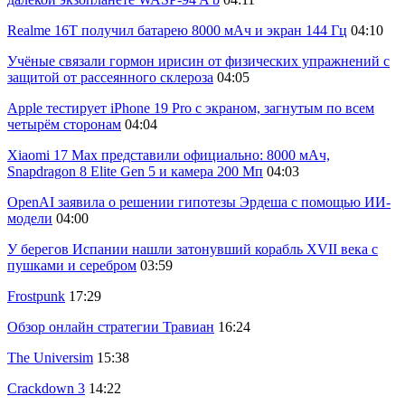
Realme 16T получил батарею 8000 мАч и экран 144 Гц
04:10
Учёные связали гормон ирисин от физических упражнений с
защитой от рассеянного склероза
04:05
Apple тестирует iPhone 19 Pro с экраном, загнутым по всем
четырём сторонам
04:04
Xiaomi 17 Max представили официально: 8000 мАч,
Snapdragon 8 Elite Gen 5 и камера 200 Мп
04:03
OpenAI заявила о решении гипотезы Эрдеша с помощью ИИ-
модели
04:00
У берегов Испании нашли затонувший корабль XVII века с
пушками и серебром
03:59
Frostpunk
17:29
Обзор онлайн стратегии Травиан
16:24
The Universim
15:38
Crackdown 3
14:22