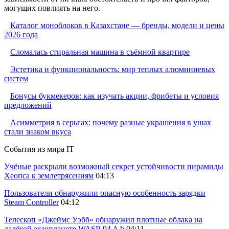
могущих повлиять на него.
Каталог моноблоков в Казахстане — бренды, модели и цены
2026 года
Сломалась стиральная машина в съёмной квартире
Эстетика и функциональность: мир теплых алюминиевых
систем
Бонусы букмекеров: как изучать акции, фрибеты и условия
предложений
Асимметрия в серьгах: почему разные украшения в ушах
стали знаком вкуса
События из мира IT
Учёные раскрыли возможный секрет устойчивости пирамиды
Хеопса к землетрясениям
04:13
Пользователи обнаружили опасную особенность зарядки
Steam Controller
04:12
Телескоп «Джеймс Уэбб» обнаружил плотные облака на
далёкой экзопланете WASP-94 A b
04:11