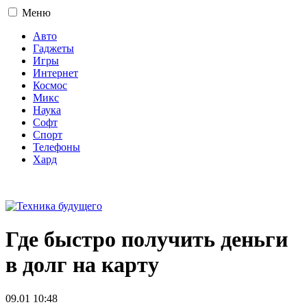
Меню
Авто
Гаджеты
Игры
Интернет
Космос
Микс
Наука
Софт
Спорт
Телефоны
Хард
16+
Где быстро получить деньги
в долг на карту
09.01 10:48