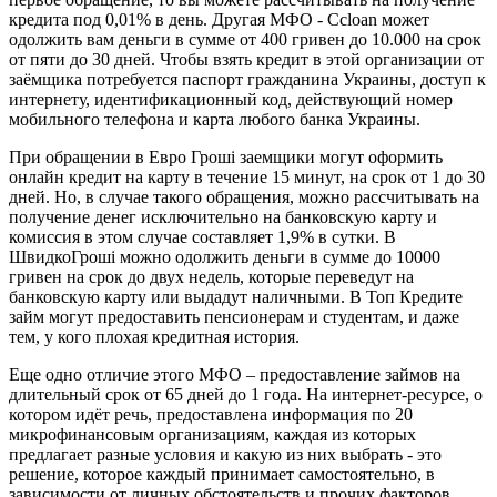
кредита под 0,01% в день. Другая МФО - Ccloan может
одолжить вам деньги в сумме от 400 гривен до 10.000 на срок
от пяти до 30 дней. Чтобы взять кредит в этой организации от
заёмщика потребуется паспорт гражданина Украины, доступ к
интернету, идентификационный код, действующий номер
мобильного телефона и карта любого банка Украины.
При обращении в Евро Гроші заемщики могут оформить
онлайн кредит на карту в течение 15 минут, на срок от 1 до 30
дней. Но, в случае такого обращения, можно рассчитывать на
получение денег исключительно на банковскую карту и
комиссия в этом случае составляет 1,9% в сутки. В
ШвидкоГроші можно одолжить деньги в сумме до 10000
гривен на срок до двух недель, которые переведут на
банковскую карту или выдадут наличными. В Топ Кредите
займ могут предоставить пенсионерам и студентам, и даже
тем, у кого плохая кредитная история.
Еще одно отличие этого МФО – предоставление займов на
длительный срок от 65 дней до 1 года. На интернет-ресурсе, о
котором идёт речь, предоставлена информация по 20
микрофинансовым организациям, каждая из которых
предлагает разные условия и какую из них выбрать - это
решение, которое каждый принимает самостоятельно, в
зависимости от личных обстоятельств и прочих факторов,