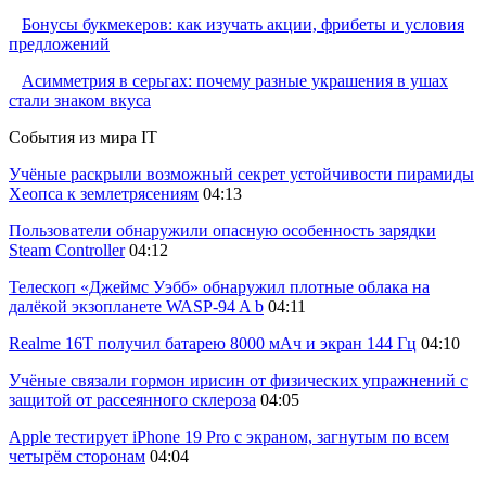
Бонусы букмекеров: как изучать акции, фрибеты и условия
предложений
Асимметрия в серьгах: почему разные украшения в ушах
стали знаком вкуса
События из мира IT
Учёные раскрыли возможный секрет устойчивости пирамиды
Хеопса к землетрясениям
04:13
Пользователи обнаружили опасную особенность зарядки
Steam Controller
04:12
Телескоп «Джеймс Уэбб» обнаружил плотные облака на
далёкой экзопланете WASP-94 A b
04:11
Realme 16T получил батарею 8000 мАч и экран 144 Гц
04:10
Учёные связали гормон ирисин от физических упражнений с
защитой от рассеянного склероза
04:05
Apple тестирует iPhone 19 Pro с экраном, загнутым по всем
четырём сторонам
04:04