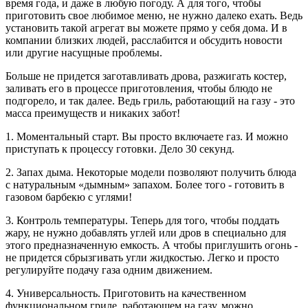
время года, и даже в любую погоду. А для того, чтобы
приготовить свое любимое меню, не нужно далеко ехать. Ведь
установить такой агрегат вы можете прямо у себя дома. И в
компании близких людей, расслабится и обсудить новости
или другие насущные проблемы.
Больше не придется заготавливать дрова, разжигать костер,
заливать его в процессе приготовления, чтобы блюдо не
подгорело, и так далее. Ведь гриль, работающий на газу - это
масса преимуществ и никаких забот!
1. Моментальный старт. Вы просто включаете газ. И можно
приступать к процессу готовки. Дело 30 секунд.
2. Запах дыма. Некоторые модели позволяют получить блюда
с натуральным «дымным» запахом. Более того - готовить в
газовом барбекю с углями!
3. Контроль температуры. Теперь для того, чтобы поддать
жару, не нужно добавлять углей или дров в специально для
этого предназначенную емкость. А чтобы приглушить огонь -
не придется сбрызгивать угли жидкостью. Легко и просто
регулируйте подачу газа одним движением.
4. Универсальность. Приготовить на качественном
функциональном гриле, работающем на газу, можно