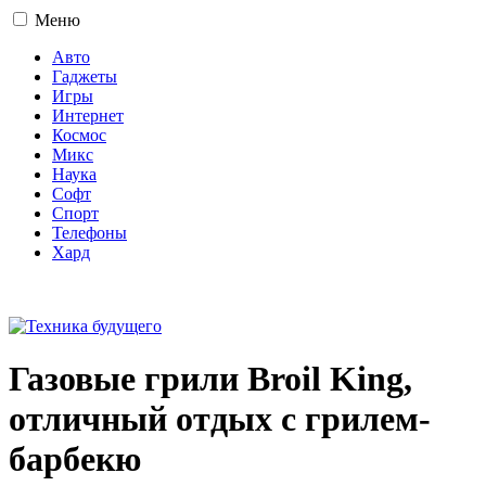
Меню
Авто
Гаджеты
Игры
Интернет
Космос
Микс
Наука
Софт
Спорт
Телефоны
Хард
16+
Газовые грили Broil King,
отличный отдых с грилем-
барбекю