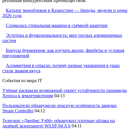
реальным конкурентным преимуществом.
Каталог моноблоков в Казахстане — бренды, модели и цены
2026 года
Сломалась стиральная машина в съёмной квартире
Эстетика и функциональность: мир теплых алюминиевых
систем
Бонусы букмекеров: как изучать акции, фрибеты и условия
предложений
Асимметрия в серьгах: почему разные украшения в ушах
стали знаком вкуса
События из мира IT
Учёные раскрыли возможный секрет устойчивости пирамиды
Хеопса к землетрясениям
04:13
Пользователи обнаружили опасную особенность зарядки
Steam Controller
04:12
Телескоп «Джеймс Уэбб» обнаружил плотные облака на
далёкой экзопланете WASP-94 A b
04:11