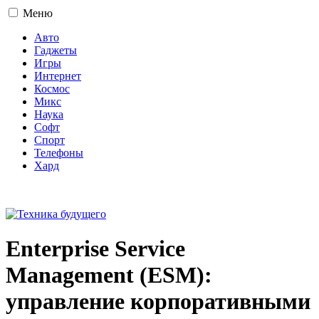
Меню
Авто
Гаджеты
Игры
Интернет
Космос
Микс
Наука
Софт
Спорт
Телефоны
Хард
16+
Enterprise Service
Management (ESM):
управление корпоративными