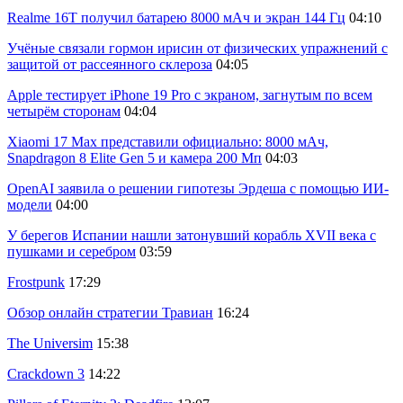
Realme 16T получил батарею 8000 мАч и экран 144 Гц
04:10
Учёные связали гормон ирисин от физических упражнений с
защитой от рассеянного склероза
04:05
Apple тестирует iPhone 19 Pro с экраном, загнутым по всем
четырём сторонам
04:04
Xiaomi 17 Max представили официально: 8000 мАч,
Snapdragon 8 Elite Gen 5 и камера 200 Мп
04:03
OpenAI заявила о решении гипотезы Эрдеша с помощью ИИ-
модели
04:00
У берегов Испании нашли затонувший корабль XVII века с
пушками и серебром
03:59
Frostpunk
17:29
Обзор онлайн стратегии Травиан
16:24
The Universim
15:38
Crackdown 3
14:22