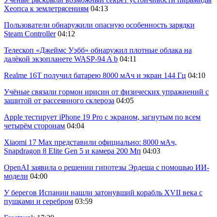
Хеопса к землетрясениям
04:13
Пользователи обнаружили опасную особенность зарядки
Steam Controller
04:12
Телескоп «Джеймс Уэбб» обнаружил плотные облака на
далёкой экзопланете WASP-94 A b
04:11
Realme 16T получил батарею 8000 мАч и экран 144 Гц
04:10
Учёные связали гормон ирисин от физических упражнений с
защитой от рассеянного склероза
04:05
Apple тестирует iPhone 19 Pro с экраном, загнутым по всем
четырём сторонам
04:04
Xiaomi 17 Max представили официально: 8000 мАч,
Snapdragon 8 Elite Gen 5 и камера 200 Мп
04:03
OpenAI заявила о решении гипотезы Эрдеша с помощью ИИ-
модели
04:00
У берегов Испании нашли затонувший корабль XVII века с
пушками и серебром
03:59