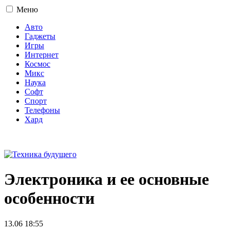
Меню
Авто
Гаджеты
Игры
Интернет
Космос
Микс
Наука
Софт
Спорт
Телефоны
Хард
16+
Электроника и ее основные
особенности
13.06 18:55