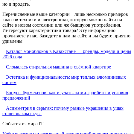
но и продать.
Перечисленные выше категории – лишь несколько примеров
классов техники и электроники, которую можно найти на
сайте в новом состоянии или же бывшуюв употребления.
Интересуют характеристики товара? Эту информацию
прочитаете у нас. Заходите к нам на сайт, и вы будете приятно
удивлены.
Каталог моноблоков в Казахстане — бренды, модели и цены
2026 года
Сломалась стиральная машина в съёмной квартире
Эстетика и функциональность: мир теплых алюминиевых
систем
Бонусы букмекеров: как изучать акции, фрибеты и условия
предложений
Асимметрия в серьгах: почему разные украшения в ушах
стали знаком вкуса
События из мира IT
Учёные раскрыли возможный секрет устойчивости пирамиды