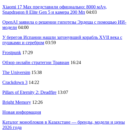
Xiaomi 17 Max представили официально: 8000 мАч,
Snapdragon 8 Elite Gen 5 и камера 200 Мп
04:03
OpenAI заявила о решении гипотезы Эрдеша с помощью ИИ-
модели
04:00
У берегов Испании нашли затонувший корабль XVII века с
пушками и серебром
03:59
Frostpunk
17:29
Обзор онлайн стратегии Травиан
16:24
The Universim
15:38
Crackdown 3
14:22
Pillars of Eternity 2: Deadfire
13:07
Bright Memory
12:26
Новая информация
Каталог моноблоков в Казахстане — бренды, модели и цены
2026 года