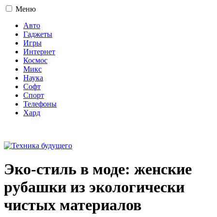
Меню
Авто
Гаджеты
Игры
Интернет
Космос
Микс
Наука
Софт
Спорт
Телефоны
Хард
16+
Эко-стиль в моде: женские
рубашки из экологически
чистых материалов