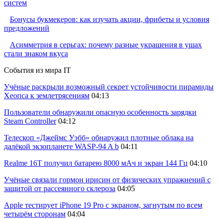
систем
Бонусы букмекеров: как изучать акции, фрибеты и условия
предложений
Асимметрия в серьгах: почему разные украшения в ушах
стали знаком вкуса
События из мира IT
Учёные раскрыли возможный секрет устойчивости пирамиды
Хеопса к землетрясениям
04:13
Пользователи обнаружили опасную особенность зарядки
Steam Controller
04:12
Телескоп «Джеймс Уэбб» обнаружил плотные облака на
далёкой экзопланете WASP-94 A b
04:11
Realme 16T получил батарею 8000 мАч и экран 144 Гц
04:10
Учёные связали гормон ирисин от физических упражнений с
защитой от рассеянного склероза
04:05
Apple тестирует iPhone 19 Pro с экраном, загнутым по всем
четырём сторонам
04:04