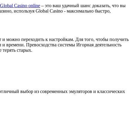
Global Casino online
– это ваш удачный шанс доказать, что вы
ино, используя Global Casino - максимально быстро,
 и можно переходить к настройкам. Для того, чтобы получить
л и времени. Превосходства системы Игорная деятельность
 терять старых.
 отличный выбор из современных эмуляторов и классических