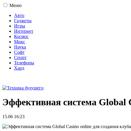
Меню
Авто
Гаджеты
Игры
Интернет
Космос
Микс
Наука
Софт
Спорт
Телефоны
Хард
16+
Эффективная система Global C
15.06 16:23