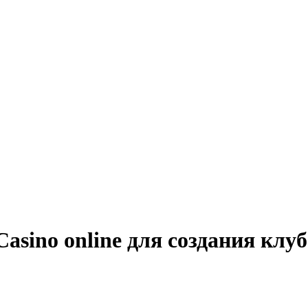
asino online для создания клуб