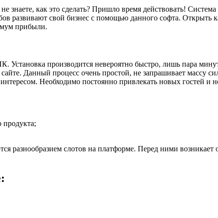
и не знаете, как это сделать? Пришло время действовать! Система
в развивают свой бизнес с помощью данного софта. Открыть каз
имум прибыли.
. Установка производится невероятно быстро, лишь пара минут
 сайте. Данный процесс очень простой, не запрашивает массу си
 интересом. Необходимо постоянно привлекать новых гостей и не
 продукта;
тся разнообразием слотов на платформе. Перед ними возникает
: