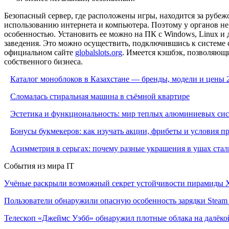
Безопасный сервер, где расположены игры, находится за рубежо
использованию интернета и компьютера. Поэтому у органов не 
особенностью. Установить ее можно на ПК с Windows, Linux и
заведения. Это можно осуществить, подключившись к системе с
официальном сайте
globalslots.org
. Имеется кэшбэк, позволяющ
собственного бизнеса.
Каталог моноблоков в Казахстане — бренды, модели и цены 
Сломалась стиральная машина в съёмной квартире
Эстетика и функциональность: мир теплых алюминиевых си
Бонусы букмекеров: как изучать акции, фрибеты и условия 
Асимметрия в серьгах: почему разные украшения в ушах стал
События из мира IT
Учёные раскрыли возможный секрет устойчивости пирамиды Х
Пользователи обнаружили опасную особенность зарядки Steam C
Телескоп «Джеймс Уэбб» обнаружил плотные облака на далёко