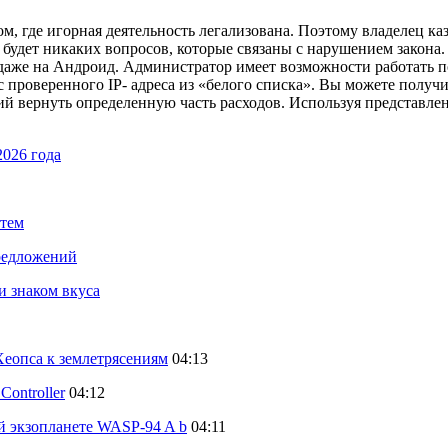
м, где игорная деятельность легализована. Поэтому владелец ка
будет никаких вопросов, которые связаны с нарушением закона.
 даже на Андроид. Администратор имеет возможности работать п
 проверенного IP- адреса из «белого списка». Вы можете получ
ий вернуть определенную часть расходов. Используя представле
2026 года
стем
предложений
и знаком вкуса
еопса к землетрясениям
04:13
ontroller
04:12
й экзопланете WASP-94 A b
04:11