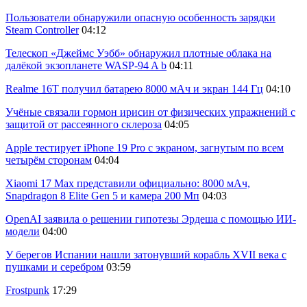
Пользователи обнаружили опасную особенность зарядки
Steam Controller
04:12
Телескоп «Джеймс Уэбб» обнаружил плотные облака на
далёкой экзопланете WASP-94 A b
04:11
Realme 16T получил батарею 8000 мАч и экран 144 Гц
04:10
Учёные связали гормон ирисин от физических упражнений с
защитой от рассеянного склероза
04:05
Apple тестирует iPhone 19 Pro с экраном, загнутым по всем
четырём сторонам
04:04
Xiaomi 17 Max представили официально: 8000 мАч,
Snapdragon 8 Elite Gen 5 и камера 200 Мп
04:03
OpenAI заявила о решении гипотезы Эрдеша с помощью ИИ-
модели
04:00
У берегов Испании нашли затонувший корабль XVII века с
пушками и серебром
03:59
Frostpunk
17:29