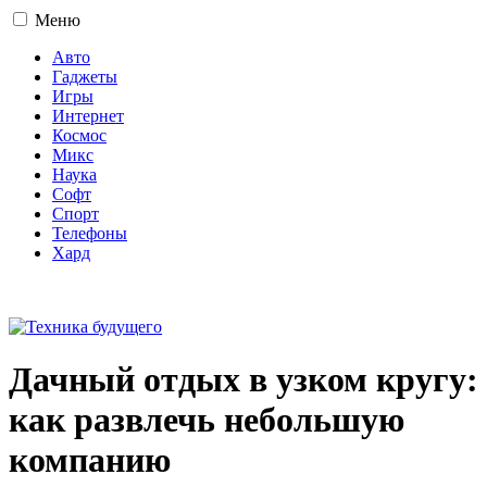
Меню
Авто
Гаджеты
Игры
Интернет
Космос
Микс
Наука
Софт
Спорт
Телефоны
Хард
16+
Дачный отдых в узком кругу:
как развлечь небольшую
компанию