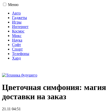
Меню
Авто
Гаджеты
Игры
Интернет
Космос
Микс
Наука
Софт
Спорт
Телефоны
Хард
16+
Цветочная симфония: магия
доставки на заказ
21.11 04:51