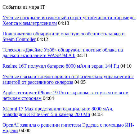
События из мира IT
Учёные раскрыли возможный секрет устойчивости пирамиды
Хеопса к землетрясениям
04:13
Пользователи обнаружили опасную особенность зарядки
Steam Controller
04:12
Телескоп «Джеймс Уэбб» обнаружил плотные облака на
далёкой экзопланете WASP-94 A b
04:11
Realme 16T получил батарею 8000 мАч и экран 144 Гц
04:10
Учёные связали гормон ирисин от физических упражнений с
защитой от рассеянного склероза
04:05
Apple тестирует iPhone 19 Pro с экраном, загнутым по всем
четырём сторонам
04:04
Xiaomi 17 Max представили официально: 8000 мАч,
Snapdragon 8 Elite Gen 5 и камера 200 Мп
04:03
OpenAI заявила о решении гипотезы Эрдеша с помощью ИИ-
модели
04:00