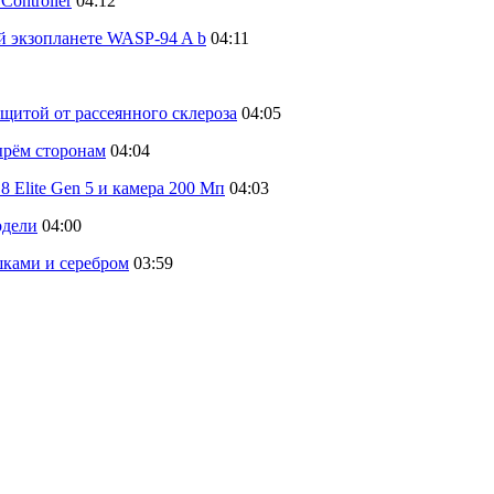
ontroller
04:12
й экзопланете WASP-94 A b
04:11
щитой от рассеянного склероза
04:05
тырём сторонам
04:04
 Elite Gen 5 и камера 200 Мп
04:03
одели
04:00
шками и серебром
03:59