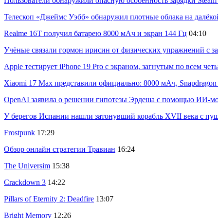
Пользователи обнаружили опасную особенность зарядки Steam C
Телескоп «Джеймс Уэбб» обнаружил плотные облака на далёко
Realme 16T получил батарею 8000 мАч и экран 144 Гц
04:10
Учёные связали гормон ирисин от физических упражнений с за
Apple тестирует iPhone 19 Pro с экраном, загнутым по всем че
Xiaomi 17 Max представили официально: 8000 мАч, Snapdragon 8
OpenAI заявила о решении гипотезы Эрдеша с помощью ИИ-м
У берегов Испании нашли затонувший корабль XVII века с пу
Frostpunk
17:29
Обзор онлайн стратегии Травиан
16:24
The Universim
15:38
Crackdown 3
14:22
Pillars of Eternity 2: Deadfire
13:07
Bright Memory
12:26