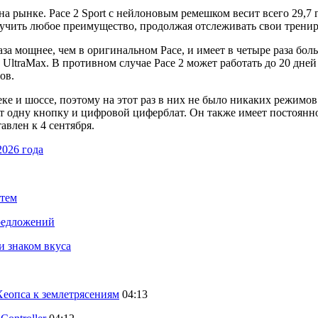
на рынке. Pace 2 Sport с нейлоновым ремешком весит всего 29,7 г
лучить любое преимущество, продолжая отслеживать свои трениро
а мощнее, чем в оригинальном Pace, и имеет в четыре раза боль
UltraMax. В противном случае Pace 2 может работать до 20 дне
ов.
еке и шоссе, поэтому на этот раз в них не было никаких режимо
ет одну кнопку и цифровой циферблат. Он также имеет постоян
авлен к 4 сентября.
2026 года
стем
предложений
и знаком вкуса
еопса к землетрясениям
04:13