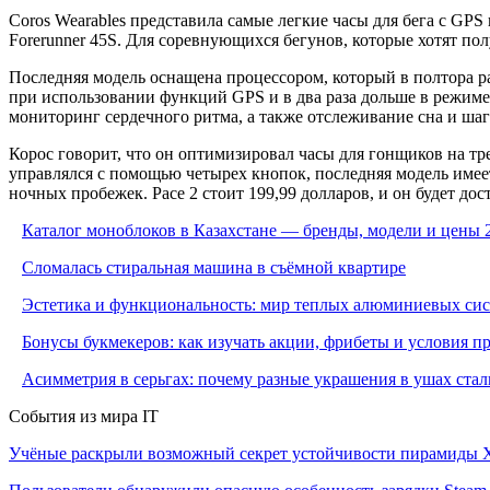
Coros Wearables представила самые легкие часы для бега с GPS 
Forerunner 45S. Для соревнующихся бегунов, которые хотят по
Последняя модель оснащена процессором, который в полтора раз
при использовании функций GPS и в два раза дольше в режиме 
мониторинг сердечного ритма, а также отслеживание сна и шаг
Корос говорит, что он оптимизировал часы для гонщиков на тр
управлялся с помощью четырех кнопок, последняя модель име
ночных пробежек. Pace 2 стоит 199,99 долларов, и он будет дост
Каталог моноблоков в Казахстане — бренды, модели и цены 
Сломалась стиральная машина в съёмной квартире
Эстетика и функциональность: мир теплых алюминиевых си
Бонусы букмекеров: как изучать акции, фрибеты и условия 
Асимметрия в серьгах: почему разные украшения в ушах стал
События из мира IT
Учёные раскрыли возможный секрет устойчивости пирамиды Х