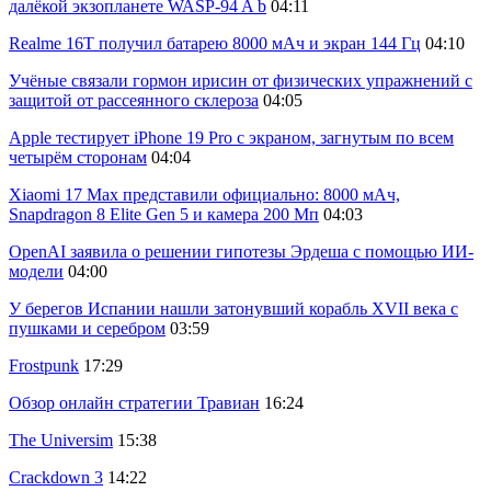
далёкой экзопланете WASP-94 A b
04:11
Realme 16T получил батарею 8000 мАч и экран 144 Гц
04:10
Учёные связали гормон ирисин от физических упражнений с
защитой от рассеянного склероза
04:05
Apple тестирует iPhone 19 Pro с экраном, загнутым по всем
четырём сторонам
04:04
Xiaomi 17 Max представили официально: 8000 мАч,
Snapdragon 8 Elite Gen 5 и камера 200 Мп
04:03
OpenAI заявила о решении гипотезы Эрдеша с помощью ИИ-
модели
04:00
У берегов Испании нашли затонувший корабль XVII века с
пушками и серебром
03:59
Frostpunk
17:29
Обзор онлайн стратегии Травиан
16:24
The Universim
15:38
Crackdown 3
14:22