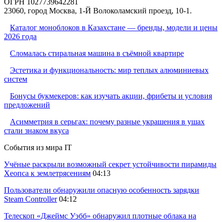
ОГРН 1027739642281
23060, город Москва, 1-Й Волоколамский проезд, 10-1.
Каталог моноблоков в Казахстане — бренды, модели и цены
2026 года
Сломалась стиральная машина в съёмной квартире
Эстетика и функциональность: мир теплых алюминиевых
систем
Бонусы букмекеров: как изучать акции, фрибеты и условия
предложений
Асимметрия в серьгах: почему разные украшения в ушах
стали знаком вкуса
События из мира IT
Учёные раскрыли возможный секрет устойчивости пирамиды
Хеопса к землетрясениям
04:13
Пользователи обнаружили опасную особенность зарядки
Steam Controller
04:12
Телескоп «Джеймс Уэбб» обнаружил плотные облака на