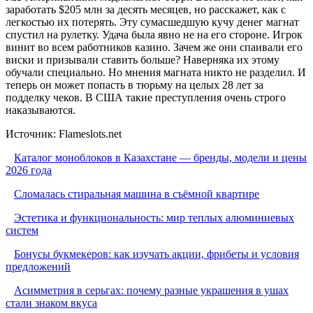
заработать $205 млн за десять месяцев, но расскажет, как с
легкостью их потерять. Эту сумасшедшую кучу денег магнат
спустил на рулетку. Удача была явно не на его стороне. Игрок
винит во всем работников казино. Зачем же они спаивали его
виски и призывали ставить больше? Наверняка их этому
обучали специально. Но мнения магната никто не разделил. И
теперь он может попасть в тюрьму на целых 28 лет за
подделку чеков. В США такие преступления очень строго
наказываются.
Источник: Flameslots.net
Каталог моноблоков в Казахстане — бренды, модели и цены
2026 года
Сломалась стиральная машина в съёмной квартире
Эстетика и функциональность: мир теплых алюминиевых
систем
Бонусы букмекеров: как изучать акции, фрибеты и условия
предложений
Асимметрия в серьгах: почему разные украшения в ушах
стали знаком вкуса