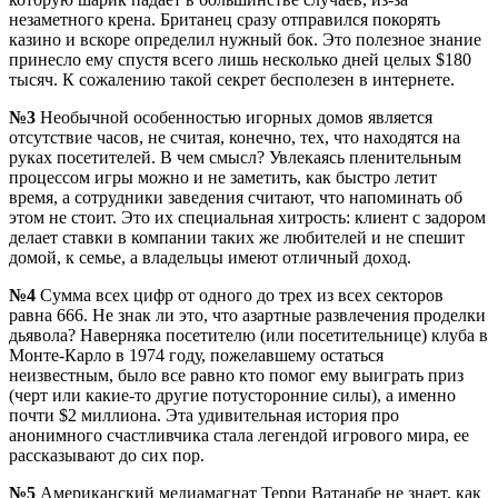
незаметного крена. Британец сразу отправился покорять
казино и вскоре определил нужный бок. Это полезное знание
принесло ему спустя всего лишь несколько дней целых $180
тысяч. К сожалению такой секрет бесполезен в интернете.
№3
Необычной особенностью игорных домов является
отсутствие часов, не считая, конечно, тех, что находятся на
руках посетителей. В чем смысл? Увлекаясь пленительным
процессом игры можно и не заметить, как быстро летит
время, а сотрудники заведения считают, что напоминать об
этом не стоит. Это их специальная хитрость: клиент с задором
делает ставки в компании таких же любителей и не спешит
домой, к семье, а владельцы имеют отличный доход.
№4
Сумма всех цифр от одного до трех из всех секторов
равна 666. Не знак ли это, что азартные развлечения проделки
дьявола? Наверняка посетителю (или посетительнице) клуба в
Монте-Карло в 1974 году, пожелавшему остаться
неизвестным, было все равно кто помог ему выиграть приз
(черт или какие-то другие потусторонние силы), а именно
почти $2 миллиона. Эта удивительная история про
анонимного счастливчика стала легендой игрового мира, ее
рассказывают до сих пор.
№5
Американский медиамагнат Терри Ватанабе не знает, как