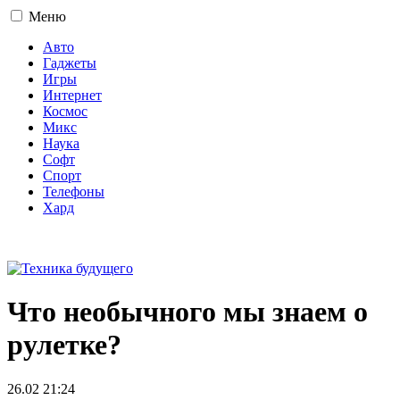
Меню
Авто
Гаджеты
Игры
Интернет
Космос
Микс
Наука
Софт
Спорт
Телефоны
Хард
16+
Что необычного мы знаем о
рулетке?
26.02 21:24