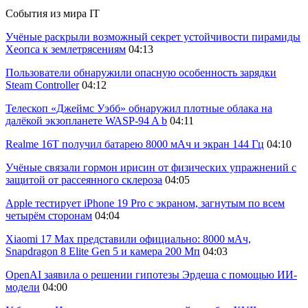
События из мира IT
Учёные раскрыли возможный секрет устойчивости пирамиды
Хеопса к землетрясениям
04:13
Пользователи обнаружили опасную особенность зарядки
Steam Controller
04:12
Телескоп «Джеймс Уэбб» обнаружил плотные облака на
далёкой экзопланете WASP-94 A b
04:11
Realme 16T получил батарею 8000 мАч и экран 144 Гц
04:10
Учёные связали гормон ирисин от физических упражнений с
защитой от рассеянного склероза
04:05
Apple тестирует iPhone 19 Pro с экраном, загнутым по всем
четырём сторонам
04:04
Xiaomi 17 Max представили официально: 8000 мАч,
Snapdragon 8 Elite Gen 5 и камера 200 Мп
04:03
OpenAI заявила о решении гипотезы Эрдеша с помощью ИИ-
модели
04:00