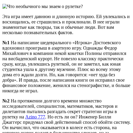
Эта игра имеет давнюю и длинную историю. Ей увлекались и
восхищались, ее страшились и проклинали. В нее играли
знаменитые как творцы, так и обычные люди. Вот вам
несколько познавательных фактов.
№1
На написание шедеврального «Игрока» Достоевского
вдохновил проигрыш в азартную игру. Однажды Федор
Михайлович в компании некой кокетки Полины отправился
на висбаденский курорт. Не повезло классику практически
сразу, когда, увлекшись рулеткой, он не заметил, как юная
студентка ушла к другому мужчине. Плюс ко всему этому
дома его ждали долги. Но, как говорится: «нет худа без
добра». И правда, после написания книги он исправил свое
финансовое положение, женился на стенографистке, и больше
никогда не играл.
№2
На протяжении долгого времени множество
исследователей, специалистов, математиков, мастеров и
дилетантов пытались разгадать секрет стратегии игры в
рулетку на
Azino 777
. Но есть ли он? Инженер Билли
Джаггерс придумал свой действенный способ обойти систему.
Он вычислил, что оказывается в колесе есть сторона, на
которую шарик падает в большинстве случаев, из-за