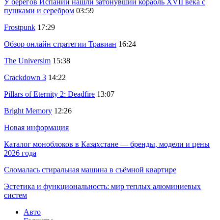
У берегов Испании нашли затонувший корабль XVII века с
пушками и серебром
03:59
Frostpunk
17:29
Обзор онлайн стратегии Травиан
16:24
The Universim
15:38
Crackdown 3
14:22
Pillars of Eternity 2: Deadfire
13:07
Bright Memory
12:26
Новая информация
Каталог моноблоков в Казахстане — бренды, модели и цены
2026 года
Сломалась стиральная машина в съёмной квартире
Эстетика и функциональность: мир теплых алюминиевых
систем
Авто