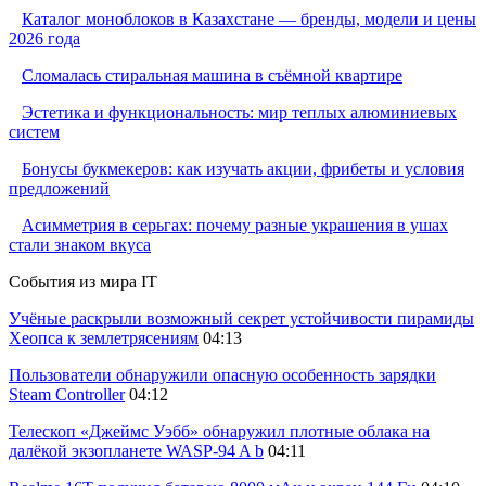
Каталог моноблоков в Казахстане — бренды, модели и цены
2026 года
Сломалась стиральная машина в съёмной квартире
Эстетика и функциональность: мир теплых алюминиевых
систем
Бонусы букмекеров: как изучать акции, фрибеты и условия
предложений
Асимметрия в серьгах: почему разные украшения в ушах
стали знаком вкуса
События из мира IT
Учёные раскрыли возможный секрет устойчивости пирамиды
Хеопса к землетрясениям
04:13
Пользователи обнаружили опасную особенность зарядки
Steam Controller
04:12
Телескоп «Джеймс Уэбб» обнаружил плотные облака на
далёкой экзопланете WASP-94 A b
04:11