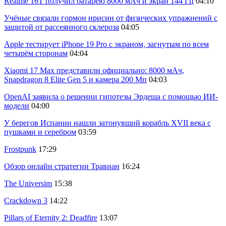
Realme 16T получил батарею 8000 мАч и экран 144 Гц
04:10
Учёные связали гормон ирисин от физических упражнений с
защитой от рассеянного склероза
04:05
Apple тестирует iPhone 19 Pro с экраном, загнутым по всем
четырём сторонам
04:04
Xiaomi 17 Max представили официально: 8000 мАч,
Snapdragon 8 Elite Gen 5 и камера 200 Мп
04:03
OpenAI заявила о решении гипотезы Эрдеша с помощью ИИ-
модели
04:00
У берегов Испании нашли затонувший корабль XVII века с
пушками и серебром
03:59
Frostpunk
17:29
Обзор онлайн стратегии Травиан
16:24
The Universim
15:38
Crackdown 3
14:22
Pillars of Eternity 2: Deadfire
13:07