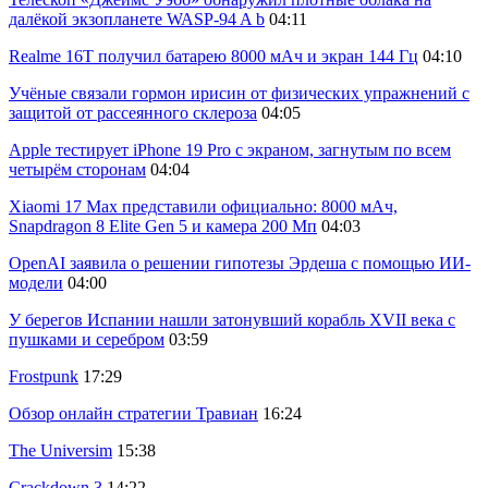
далёкой экзопланете WASP-94 A b
04:11
Realme 16T получил батарею 8000 мАч и экран 144 Гц
04:10
Учёные связали гормон ирисин от физических упражнений с
защитой от рассеянного склероза
04:05
Apple тестирует iPhone 19 Pro с экраном, загнутым по всем
четырём сторонам
04:04
Xiaomi 17 Max представили официально: 8000 мАч,
Snapdragon 8 Elite Gen 5 и камера 200 Мп
04:03
OpenAI заявила о решении гипотезы Эрдеша с помощью ИИ-
модели
04:00
У берегов Испании нашли затонувший корабль XVII века с
пушками и серебром
03:59
Frostpunk
17:29
Обзор онлайн стратегии Травиан
16:24
The Universim
15:38
Crackdown 3
14:22