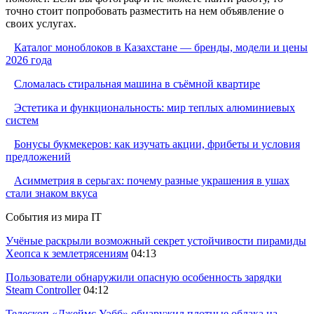
точно стоит попробовать разместить на нем объявление о
своих услугах.
Каталог моноблоков в Казахстане — бренды, модели и цены
2026 года
Сломалась стиральная машина в съёмной квартире
Эстетика и функциональность: мир теплых алюминиевых
систем
Бонусы букмекеров: как изучать акции, фрибеты и условия
предложений
Асимметрия в серьгах: почему разные украшения в ушах
стали знаком вкуса
События из мира IT
Учёные раскрыли возможный секрет устойчивости пирамиды
Хеопса к землетрясениям
04:13
Пользователи обнаружили опасную особенность зарядки
Steam Controller
04:12
Телескоп «Джеймс Уэбб» обнаружил плотные облака на