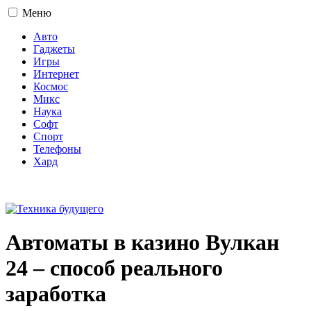
Меню
Авто
Гаджеты
Игры
Интернет
Космос
Микс
Наука
Софт
Спорт
Телефоны
Хард
16+
Автоматы в казино Вулкан
24 – способ реального
заработка