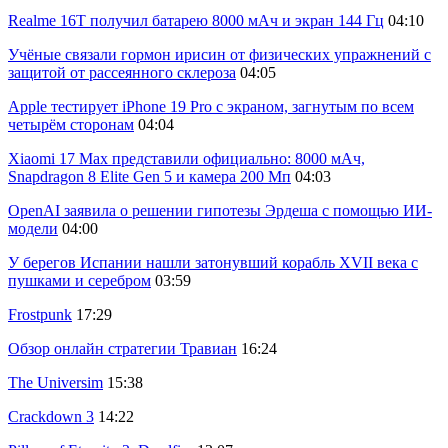
Realme 16T получил батарею 8000 мАч и экран 144 Гц
04:10
Учёные связали гормон ирисин от физических упражнений с
защитой от рассеянного склероза
04:05
Apple тестирует iPhone 19 Pro с экраном, загнутым по всем
четырём сторонам
04:04
Xiaomi 17 Max представили официально: 8000 мАч,
Snapdragon 8 Elite Gen 5 и камера 200 Мп
04:03
OpenAI заявила о решении гипотезы Эрдеша с помощью ИИ-
модели
04:00
У берегов Испании нашли затонувший корабль XVII века с
пушками и серебром
03:59
Frostpunk
17:29
Обзор онлайн стратегии Травиан
16:24
The Universim
15:38
Crackdown 3
14:22