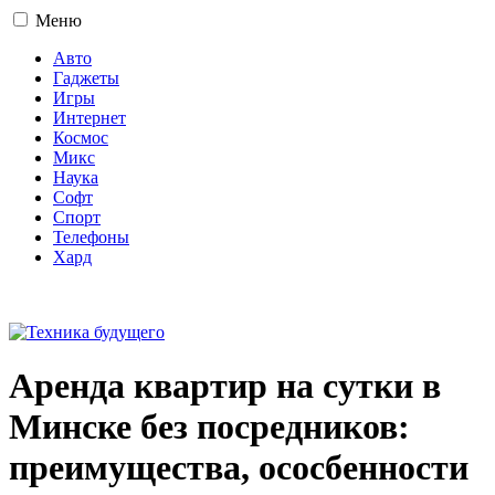
Меню
Авто
Гаджеты
Игры
Интернет
Космос
Микс
Наука
Софт
Спорт
Телефоны
Хард
16+
Аренда квартир на сутки в
Минске без посредников:
преимущества, ососбенности