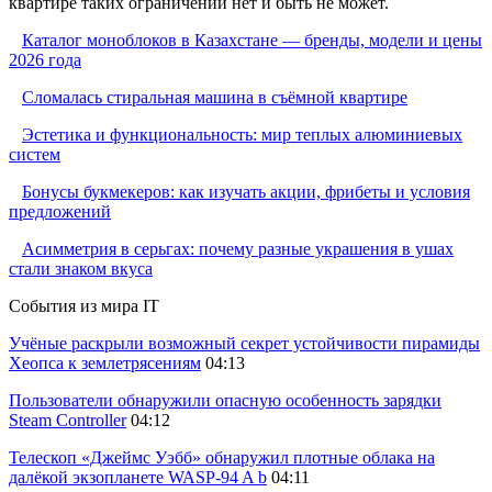
квартире таких ограничений нет и быть не может.
Каталог моноблоков в Казахстане — бренды, модели и цены
2026 года
Сломалась стиральная машина в съёмной квартире
Эстетика и функциональность: мир теплых алюминиевых
систем
Бонусы букмекеров: как изучать акции, фрибеты и условия
предложений
Асимметрия в серьгах: почему разные украшения в ушах
стали знаком вкуса
События из мира IT
Учёные раскрыли возможный секрет устойчивости пирамиды
Хеопса к землетрясениям
04:13
Пользователи обнаружили опасную особенность зарядки
Steam Controller
04:12
Телескоп «Джеймс Уэбб» обнаружил плотные облака на
далёкой экзопланете WASP-94 A b
04:11