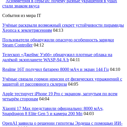
Асимметрия в серьгах: почему разные украшения в ушах
стали знаком вкуса
События из мира IT
Учёные раскрыли возможный секрет устойчивости пирамиды
Хеопса к землетрясениям
04:13
Пользователи обнаружили опасную особенность зарядки
Steam Controller
04:12
Телескоп «Джеймс Уэбб» обнаружил плотные облака на
далёкой экзопланете WASP-94 A b
04:11
Realme 16T получил батарею 8000 мАч и экран 144 Гц
04:10
Учёные связали гормон ирисин от физических упражнений с
защитой от рассеянного склероза
04:05
Apple тестирует iPhone 19 Pro с экраном, загнутым по всем
четырём сторонам
04:04
Xiaomi 17 Max представили официально: 8000 мАч,
Snapdragon 8 Elite Gen 5 и камера 200 Мп
04:03
OpenAI заявила о решении гипотезы Эрдеша с помощью ИИ-