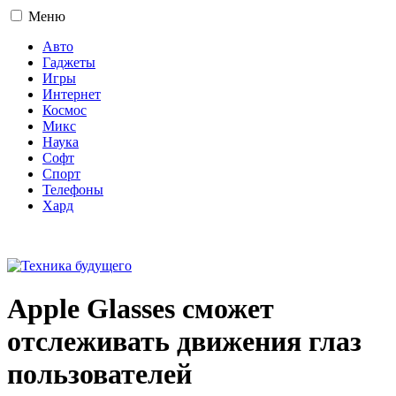
Меню
Авто
Гаджеты
Игры
Интернет
Космос
Микс
Наука
Софт
Спорт
Телефоны
Хард
16+
Apple Glasses сможет
отслеживать движения глаз
пользователей