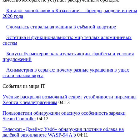
Каталог моноблоков в Казахстане — бренды, модели и цены
2026 года
Сломалась стиральная машина в съёмной квартире
Эстетика и функциональность: мир теплых алюминиевых
систем
Бонусы букмекеров: как изучать акции, фрибеты и условия
предложений
Асимметрия в серьгах: почему разные украшения в ушах
стали знаком вкуса
События из мира IT
Учёные раскрыли возможный секрет устойчивости пирамиды
Хеопса к землетрясениям
04:13
Пользователи обнаружили опасную особенность зарядки
Steam Controller
04:12
Телескоп «Джеймс Уэбб» обнаружил плотные облака на
далёкой экзопланете WASP-94 A b
04:11