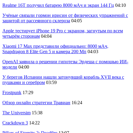
Realme 16T получил батарею 8000 мАч и экран 144 Гц
04:10
Учёные связали гормон ирисин от физических упражнений с
защитой от рассеянного склероза
04:05
Apple тестирует iPhone 19 Pro с экраном, загнутым по всем
четырём сторонам
04:04
Xiaomi 17 Max представили официально: 8000 мАч,
Snapdragon 8 Elite Gen 5 и камера 200 Мп
04:03
OpenAI заявила о решении гипотезы Эрдеша с помощью ИИ-
модели
04:00
У берегов Испании нашли затонувший корабль XVII века с
пушками и серебром
03:59
Frostpunk
17:29
Обзор онлайн стратегии Травиан
16:24
The Universim
15:38
Crackdown 3
14:22
Pillars of Eternity 2: Deadfire
13:07