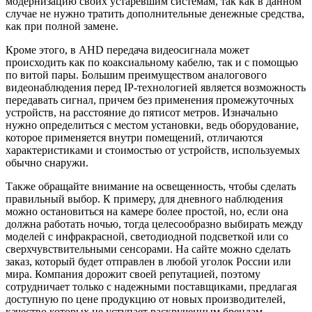
модернизацию своих устаревшим системам, так как в данном
случае не нужно тратить дополнительные денежные средства,
как при полной замене.
Кроме этого, в AHD передача видеосигнала может
происходить как по коаксиальному кабелю, так и с помощью
по витой пары. Большим преимуществом аналогового
видеонаблюдения перед IP-технологией является возможность
передавать сигнал, причем без применения промежуточных
устройств, на расстояние до пятисот метров. Изначально
нужно определиться с местом установки, ведь оборудование,
которое применяется внутри помещений, отличаются
характеристиками и стоимостью от устройств, используемых
обычно снаружи.
Также обращайте внимание на освещенность, чтобы сделать
правильный выбор. К примеру, для дневного наблюдения
можно остановиться на камере более простой, но, если она
должна работать ночью, тогда целесообразно выбирать между
моделей с инфракрасной, светодиодной подсветкой или со
сверхчувствительными сенсорами. На сайте можно сделать
заказ, который будет отправлен в любой уголок России или
мира. Компания дорожит своей репутацией, поэтому
сотрудничает только с надежными поставщиками, предлагая
доступную по цене продукцию от новых производителей,
качество которых не уступает раскрученным брендам.