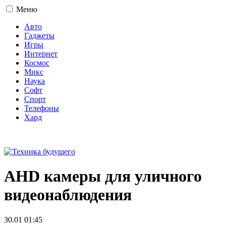
Меню
Авто
Гаджеты
Игры
Интернет
Космос
Микс
Наука
Софт
Спорт
Телефоны
Хард
16+
AHD камеры для уличного
видеонаблюдения
30.01 01:45